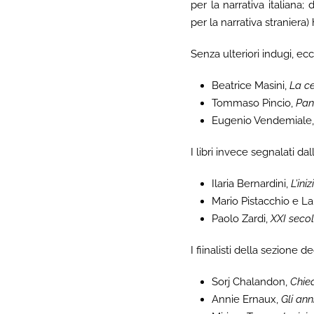
per la narrativa italiana
per la narrativa straniera) 
Senza ulteriori indugi, ecc
Beatrice Masini,
La ce
Tommaso Pincio,
Pa
Eugenio Vendemiale
I libri invece segnalati da
Ilaria Bernardini,
L’iniz
Mario Pistacchio e La
Paolo Zardi,
XXI seco
I fiinalisti della sezione d
Sorj Chalandon,
Chie
Annie Ernaux,
Gli ann