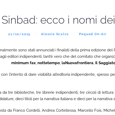
Sinbad: ecco i nomi dei f
21/10/2015
Alessio Scalzo
Pequod On-Air
nalmente sono stati annunciati i finalisti della prima edizione de
gli editori indipendenti, tant’è vero che del comitato che organiz
minimum fax
,
nottetempo
,
laNuovafrontiera
,
Il Saggiat
on l’intento di dare visibilità all’editoria indipendente, spesso p
a tre biblioteche, tre librerie indipendenti, tre circoli di lettura
dature, dieci titoli per la narrativa italiana e dieci per la narrativa 
ta da Franco Cordelli, Andrea Cortellessa, Marcello Fois, Miche