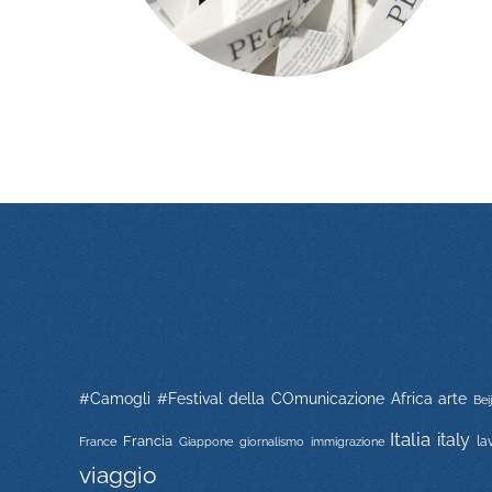
#Camogli
#Festival della COmunicazione
Africa
arte
Bei
Italia
italy
Francia
immigrazione
la
France
Giappone
giornalismo
viaggio