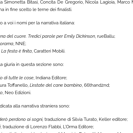
; da Simonetta Bitasi, Concita De Gregorio, Nicola Lagioia, Marco 
ha in fine scelto le terne dei finalisti.
o a voi i nomi per la narrativa italiana:
na del cuore. Tredici parole per Emily Dickinson
, rueBallu;
norama
, NNE;
,
La festa è finita
, Caratteri Mobili.
lla giuria in questa sezione sono:
io di tutte le cose
, Indiana Editore;
ura Toffanello,
L’estate del cane bambino
, 66thand2nd;
lo
, Neo Edizioni.
edicata alla narrativa straniera sono:
derò perdono ai sogni,
traduzione di Silvia Turato, Keller editore;
i
, traduzione di Lorenzo Flabbi, L’Orma Editore;