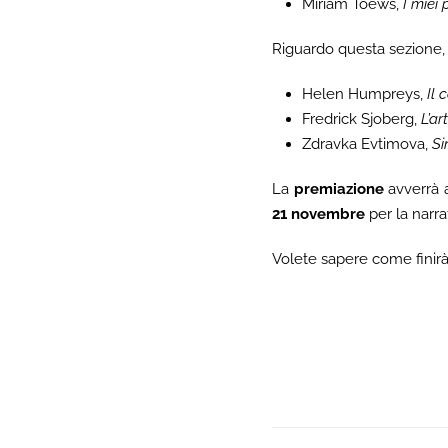
Miriam Toews,
I miei 
Riguardo questa sezione, 
Helen Humpreys,
Il 
Fredrick Sjoberg,
L’ar
Zdravka Evtimova,
Si
La
premiazione
avverrà a
21 novembre
per la narrat
Volete sapere come finirà