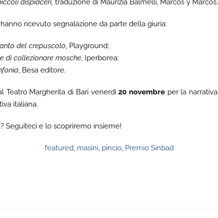
piccoli dispiaceri,
traduzione di Maurizia Balmelli, Marcos y Marcos.
hanno ricevuto segnalazione da parte della giuria:
canto del crepuscolo
, Playground;
te di collezionare mosche
, Iperborea;
nfonia
, Besa editore.
l Teatro Margherita di Bari venerdì
20 novembre
per la narrativ
iva italiana.
? Seguiteci e lo scopriremo insieme!
featured
,
masini
,
pincio
,
Premio Sinbad