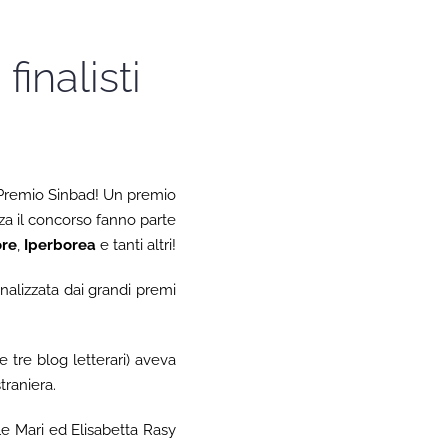
inalisti
l Premio Sinbad! Un premio
za il concorso fanno parte
ore
,
Iperborea
e tanti altri!
enalizzata dai grandi premi
 e tre blog letterari) aveva
straniera.
le Mari ed Elisabetta Rasy