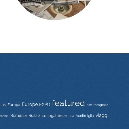
featured
Europe
EXPO
mus
Europa
film
fotografia
viaggi
Russia
Romania
senegal
usa
Ventimiglia
echino
teatro