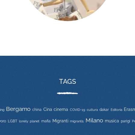
TAGS
Bergamo
Cina
cinema
Eras
china
COVID-19
dakar
Editoria
jing
cultura
Milano
Migranti
musica
voro
LGBT
mafia
migranti1
parigi
lonely planet
P