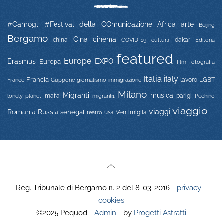
#Camogli
#Festival della COmunicazione
Africa
arte
Beijing
Bergamo
Cina
cinema
china
COVID-19
dakar
Editoria
cultura
featured
Europe
EXPO
Erasmus
Europa
film
fotografia
Italia
italy
Francia
immigrazione
lavoro
LGBT
France
Giappone
giornalismo
Milano
Migranti
musica
mafia
migranti1
parigi
lonely planet
Pechino
viaggio
viaggi
Russia
Romania
senegal
usa
Ventimiglia
teatro
Reg. Tribunale di Bergamo n. 2 del 8-03-2016 -
privacy
-
cookies
©2025 Pequod -
Admin
- by
Progetti Astratti