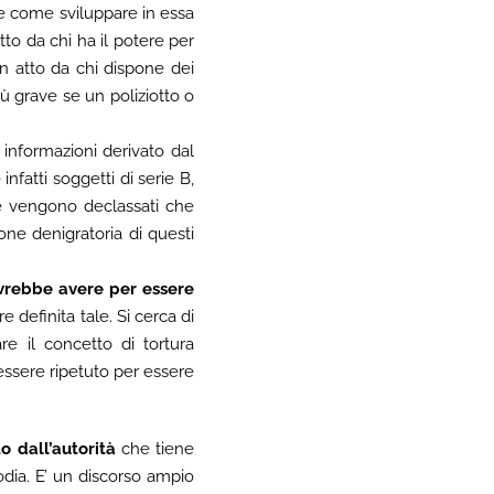
e come sviluppare in essa
o da chi ha il potere per
in atto da chi dispone dei
più grave se un poliziotto o
 informazioni derivato dal
nfatti soggetti di serie B,
he vengono declassati che
ione denigratoria di questi
ovrebbe avere per essere
 definita tale. Si cerca di
re il concetto di tortura
ssere ripetuto per essere
o dall’autorità
che tiene
odia. E’ un discorso ampio