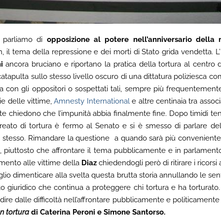
i parliamo di
opposizione al potere nell’anniversario dell
in, il tema della repressione e dei morti di Stato grida vendetta. L’
i
ancora bruciano e riportano la pratica della tortura al centro d
catapulta sullo stesso livello oscuro di una dittatura poliziesca come
zata con gli oppositori o sospettati tali, sempre più frequentement
lie delle vittime,
Amnesty International
e altre centinaia tra assoc
e chiedono che l’impunità abbia finalmente fine. Dopo timidi tenta
l reato di tortura è fermo al Senato e si è smesso di parlare d
stesso. Rimandare la questione a quando sarà più conveniente 
, piuttosto che affrontare il tema pubblicamente e in parlamento
cimento alle vittime della
Diaz
chiedendogli però di ritirare i ricors
lio dimenticare alla svelta questa brutta storia annullando le sent
o giuridico che continua a proteggere chi tortura e ha torturato.
idire dalle difficoltà nell’affrontare pubblicamente e politicamente
n tortura
di Caterina Peroni e Simone Santorso.