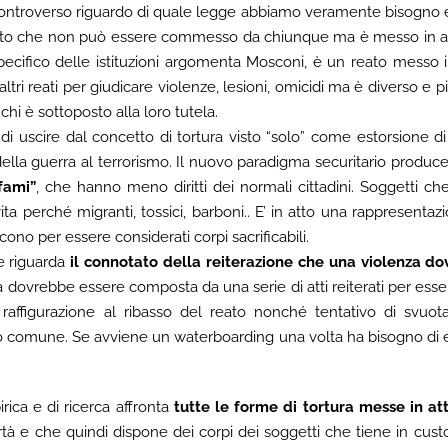
 controverso riguardo di quale legge abbiamo veramente bisogno 
Reato che non può essere commesso da chiunque ma è messo in att
specifico delle istituzioni argomenta Mosconi, è un reato messo 
 altri reati per giudicare violenze, lesioni, omicidi ma è diverso e 
hi è sottoposto alla loro tutela.
e di uscire dal concetto di tortura visto “solo” come estorsione di
lla guerra al terrorismo. Il nuovo paradigma securitario produce i
nfami”
, che hanno meno diritti dei normali cittadini. Soggetti c
ta perché migranti, tossici, barboni.. E’ in atto una rappresentaz
cono per essere considerati corpi sacrificabili.
e riguarda
il connotato della reiterazione che una violenza d
a dovrebbe essere composta da una serie di atti reiterati per essere
affigurazione al ribasso del reato nonché tentativo di svuota
 comune. Se avviene un waterboarding una volta ha bisogno di e
ica e di ricerca affronta
tutte le forme di tortura messe in att
rtà e che quindi dispone dei corpi dei soggetti che tiene in cust