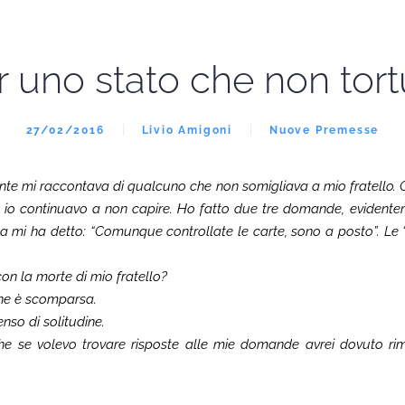
r uno stato che non tort
27/02/2016
Livio Amigoni
Nuove Premesse
ente mi raccontava di qualcuno che non somigliava a mio fratello. 
d io continuavo a non capire. Ho fatto due tre domande, evidentem
dita mi ha detto: “Comunque controllate le carte, sono a posto”. Le “
con la morte di mio fratello?
one è scomparsa.
senso di solitudine.
che se volevo trovare risposte alle mie domande avrei dovuto r