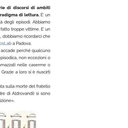
ie di discorsi di ambiti
aradigma di lettura.
E’ un
 là degli episodi. Abbiamo
atto troppe vittime. E’ un
ia, dobbiamo ricordarci che
iosLab
a Padova.
o accade perché qualcuno
pisodica, non eccezioni o
ammazzati nelle caserme o
azie a loro si è riuscirti
ta sulla morte del fratello
dre di Aldrovandi) si sono
izione».