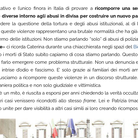
ativo e l’unico finora in Italia di provare a
ricomporre una ser
e diverse intorno agli abusi in divisa per costruire un nuovo p
edere la questione della tortura e degli abusi istituzionali, al di
é queste violenze rappresentano una brutale normalità che ha già f
rno delle istituzioni. Non stiamo parlando “solo” di abusi di poliz
te
» ci ricorda Caterina durante una chiacchierata negli spazi del
B
i morti di Stato subito capiamo di cosa stiamo parlando. Quest
 a farlo emergere come problema strutturale. Non una denuncia e
ntrise d’odio e fascismo. E’ solo grazie ai familiari dei morti 
usciamo a ricomporre queste violenze in un discorso strutturale. Gr
iera politica e non solo giudiziale e vittimistica.
è un mito, è riuscita a esporsi per anni chiedendo la verità occulta
i casi venissero ricondotti allo stesso
frame
. Lei e Patrizia (ma
nite per dare visibilità a altri casi simili ai loro creando ricompos