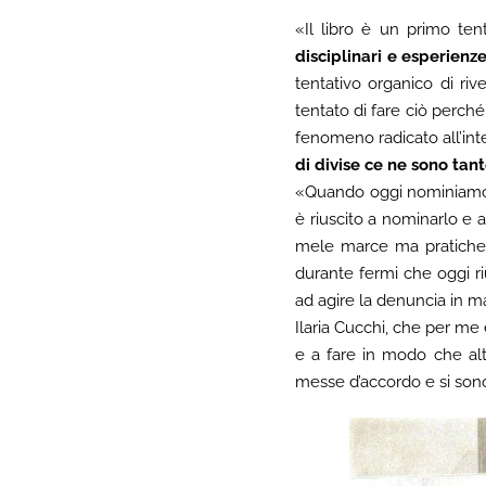
«Il libro è un primo tent
disciplinari e esperienz
tentativo organico di riv
tentato di fare ciò perch
fenomeno radicato all’inte
di divise ce ne sono tan
«Quando oggi nominiamo 
è riuscito a nominarlo e
mele marce ma pratiche i
durante fermi che oggi ri
ad agire la denuncia in man
Ilaria Cucchi, che per me 
e a fare in modo che altr
messe d’accordo e si sono u