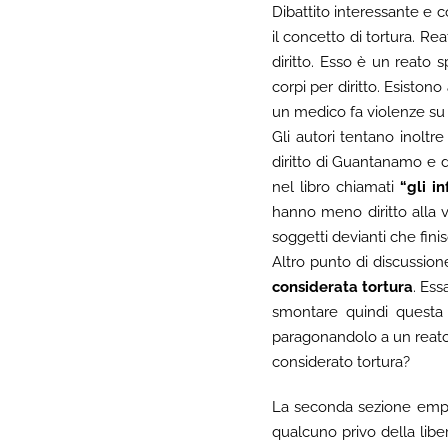
Dibattito interessante e
il concetto di tortura. 
diritto. Esso è un reato 
corpi per diritto. Esistono
un medico fa violenze su c
Gli autori tentano inoltr
diritto di Guantanamo e de
nel libro chiamati
“gli i
hanno meno diritto alla vi
soggetti devianti che finis
Altro punto di discussion
considerata tortura
. Ess
smontare quindi questa r
paragonandolo a un reato
considerato tortura?
La seconda sezione empir
qualcuno privo della libe