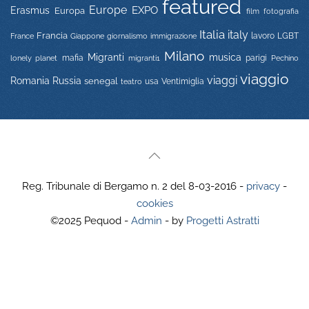
featured
Europe
EXPO
Erasmus
Europa
film
fotografia
Italia
italy
Francia
immigrazione
lavoro
LGBT
France
Giappone
giornalismo
Milano
Migranti
musica
mafia
migranti1
parigi
lonely planet
Pechino
viaggio
viaggi
Russia
Romania
senegal
usa
Ventimiglia
teatro
Reg. Tribunale di Bergamo n. 2 del 8-03-2016 -
privacy
-
cookies
©2025 Pequod -
Admin
- by
Progetti Astratti