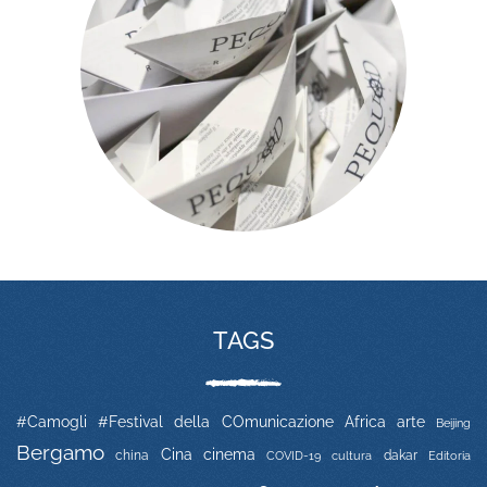
TAGS
#Camogli
#Festival della COmunicazione
Africa
arte
Beijing
Bergamo
Cina
cinema
china
COVID-19
dakar
Editoria
cultura