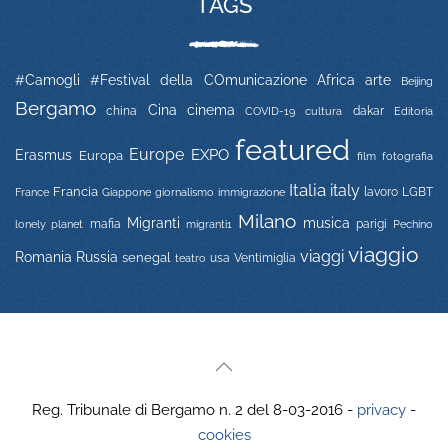
TAGS
#Camogli
#Festival della COmunicazione
Africa
arte
Beijing
Bergamo
Cina
cinema
china
COVID-19
dakar
Editoria
cultura
featured
Europe
EXPO
Erasmus
Europa
film
fotografia
Italia
italy
Francia
immigrazione
lavoro
LGBT
France
Giappone
giornalismo
Milano
Migranti
musica
mafia
migranti1
parigi
lonely planet
Pechino
viaggio
viaggi
Russia
Romania
senegal
usa
Ventimiglia
teatro
Reg. Tribunale di Bergamo n. 2 del 8-03-2016 -
privacy
-
cookies