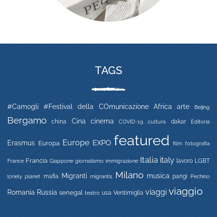
TAGS
#Camogli
#Festival della COmunicazione
Africa
arte
Beijing
Bergamo
Cina
cinema
china
COVID-19
dakar
Editoria
cultura
featured
Europe
EXPO
Erasmus
Europa
film
fotografia
Italia
italy
Francia
immigrazione
lavoro
LGBT
France
Giappone
giornalismo
Milano
Migranti
musica
mafia
migranti1
parigi
lonely planet
Pechino
viaggio
viaggi
Russia
Romania
senegal
usa
Ventimiglia
teatro