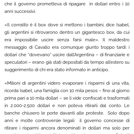
che il governo prometteva di ripagare in dollari entro i 10
anni successivi.
«Il
corralito
è il box dove si mettono i bambini, dice Isabel,
gli argentini si ritrovarono dentro un gigantesco box, da cui
era impossibile uscire senza farsi male». Il maldestro
messaggio di Cavallo era comunque giunto troppo tardi: i
dollari che “dovevano” uscire dall’Argentina – di finanziarie e
speculatori – erano già stati depositati da tempo all’estero su
suggerimento di chi era stato informato in anticipo.
«Milioni di argentini videro evaporare i risparmi di una vita,
ricorda Isabel, una famiglia con 10 mila pesos – fino al giorno
prima pari a 10 mila dollari – se li vide confiscati e trasformati
in 2.000-2.500 dollari e non poteva ritirarli dal conto. Le
banche chiusero le porte davanti alle proteste. Solo dopo
anni e molte controversie legali il governo concesse di
ritirare i risparmi ancora denominati in dollari ma solo per