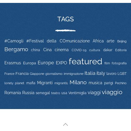
TAGS
#Camogli
#Festival della COmunicazione
Africa
arte
Beijing
Bergamo
Cina
cinema
china
COVID-19
dakar
Editoria
cultura
featured
Europe
EXPO
Erasmus
Europa
film
fotografia
Italia
italy
Francia
immigrazione
lavoro
LGBT
France
Giappone
giornalismo
Milano
Migranti
musica
mafia
migranti1
parigi
lonely planet
Pechino
viaggio
viaggi
Russia
Romania
senegal
usa
Ventimiglia
teatro