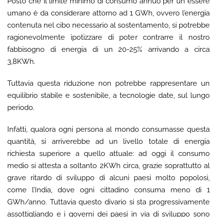
Posto che il limite minimo di consumo annuo per un essere
umano è da considerare attorno ad 1 GWh, ovvero l’energia
contenuta nel cibo necessario al sostentamento, si potrebbe
ragionevolmente ipotizzare di poter contrarre il nostro
fabbisogno di energia di un 20-25% arrivando a circa
3,8KWh.
Tuttavia questa riduzione non potrebbe rappresentare un
equilibrio stabile e sostenibile, a tecnologie date, sul lungo
periodo.
Infatti, qualora ogni persona al mondo consumasse questa
quantità, si arriverebbe ad un livello totale di energia
richiesta superiore a quello attuale: ad oggi il consumo
medio si attesta a soltanto 2KWh circa, grazie soprattutto al
grave ritardo di sviluppo di alcuni paesi molto popolosi,
come l’India, dove ogni cittadino consuma meno di 1
GWh/anno. Tuttavia questo divario si sta progressivamente
assottigliando e i governi dei paesi in via di sviluppo sono