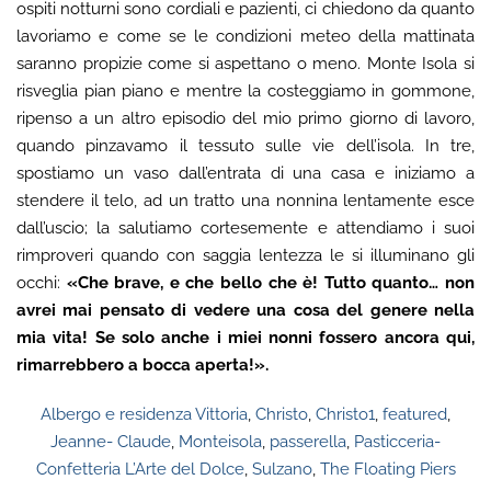
ospiti notturni sono cordiali e pazienti, ci chiedono da quanto
lavoriamo e come se le condizioni meteo della mattinata
saranno propizie come si aspettano o meno. Monte Isola si
risveglia pian piano e mentre la costeggiamo in gommone,
ripenso a un altro episodio del mio primo giorno di lavoro,
quando pinzavamo il tessuto sulle vie dell’isola. In tre,
spostiamo un vaso dall’entrata di una casa e iniziamo a
stendere il telo, ad un tratto una nonnina lentamente esce
dall’uscio; la salutiamo cortesemente e attendiamo i suoi
rimproveri quando con saggia lentezza le si illuminano gli
occhi:
«Che brave, e che bello che è! Tutto quanto… non
avrei mai pensato di vedere una cosa del genere nella
mia vita! Se solo anche i miei nonni fossero ancora qui,
rimarrebbero a bocca aperta!».
Albergo e residenza Vittoria
,
Christo
,
Christo1
,
featured
,
Jeanne- Claude
,
Monteisola
,
passerella
,
Pasticceria-
Confetteria L’Arte del Dolce
,
Sulzano
,
The Floating Piers