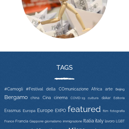
TAGS
#Camogli
#Festival della COmunicazione
Africa
arte
Beijing
Bergamo
Cina
cinema
china
COVID-19
dakar
Editoria
cultura
featured
Europe
EXPO
Erasmus
Europa
film
fotografia
Italia
italy
Francia
immigrazione
lavoro
LGBT
France
Giappone
giornalismo