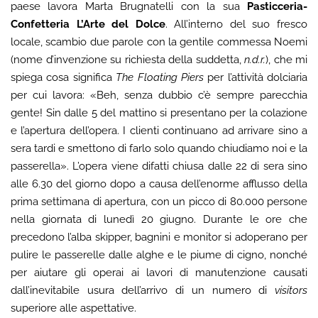
paese lavora Marta Brugnatelli con la sua
Pasticceria-
Confetteria L’Arte del Dolce
. All’interno del suo fresco
locale, scambio due parole con la gentile commessa Noemi
(nome d’invenzione su richiesta della suddetta,
n.d.r.
), che mi
spiega cosa significa
The Floating Piers
per l’attività dolciaria
per cui lavora: «Beh, senza dubbio c’è sempre parecchia
gente! Sin dalle 5 del mattino si presentano per la colazione
e l’apertura dell’opera. I clienti continuano ad arrivare sino a
sera tardi e smettono di farlo solo quando chiudiamo noi e la
passerella». L’opera viene difatti chiusa dalle 22 di sera sino
alle 6.30 del giorno dopo a causa dell’enorme afflusso della
prima settimana di apertura, con un picco di 80.000 persone
nella giornata di lunedì 20 giugno. Durante le ore che
precedono l’alba skipper, bagnini e monitor si adoperano per
pulire le passerelle dalle alghe e le piume di cigno, nonché
per aiutare gli operai ai lavori di manutenzione causati
dall’inevitabile usura dell’arrivo di un numero di
visitors
superiore alle aspettative.