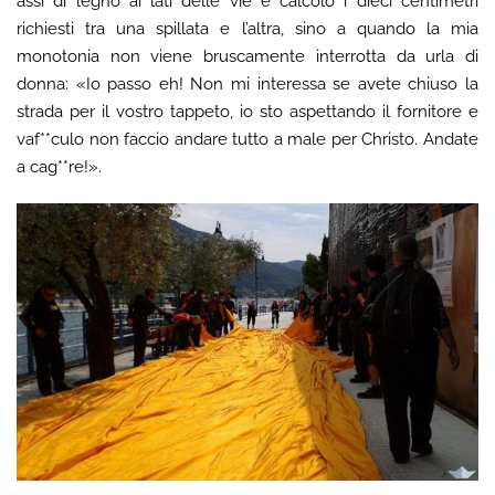
assi di legno ai lati delle vie e calcolo i dieci centimetri
richiesti tra una spillata e l’altra, sino a quando la mia
monotonia non viene bruscamente interrotta da urla di
donna: «Io passo eh! Non mi interessa se avete chiuso la
strada per il vostro tappeto, io sto aspettando il fornitore e
vaf**culo non faccio andare tutto a male per Christo. Andate
a cag**re!».