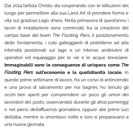
Dal 2014 l’artista Christo sta cooperando con le istituzioni del
luogo per permettere alla sua Land Art di prendere forma e
vita sul grazioso Lago d’Iseo. Nella primavera di quest’anno i
lavori di installazione sono cominciati, tra la creazione del
campo base del team
The Floating Piers
, il posizionamento
delle fondamenta, i cubi galleggianti di polietilene ad alta
intensità posizionati sul lago e un intenso andirivieni di
operatori ed equipaggio per le vie e le acque bresciane.
Immaginabili sono le conseguenze di un’opera come
The
Floating Piers
sull’economia e la quotidianità locale.
In
queste prime settimane di lavoro, fra un corso di antincendio
e una prova di salvamento per noi bagnini, ho tenuto gli
occhi ben aperti per comprendere un poco gli umori dei
lavoratori del posto, osservandoli durante gli afosi pomeriggi
e nel pieno dell’affluenza giornaliera, oppure alle prime luci
dell’alba, mentre io smontavo notte e loro si preparavano a
una nuova giornata.