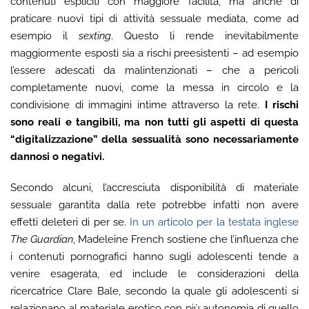
contenuti espliciti con maggiore facilità, ma anche di
praticare nuovi tipi di attività sessuale mediata, come ad
esempio il
sexting
. Questo li rende inevitabilmente
maggiormente esposti sia a rischi preesistenti – ad esempio
l’essere adescati da malintenzionati – che a pericoli
completamente nuovi, come la messa in circolo e la
condivisione di immagini intime attraverso la rete.
I rischi
sono reali e tangibili, ma non tutti gli aspetti di questa
“digitalizzazione” della sessualità sono necessariamente
dannosi o negativi.
Secondo alcuni, l’accresciuta disponibilità di materiale
sessuale garantita dalla rete potrebbe infatti non avere
effetti deleteri di per se.
In un articolo per la testata inglese
The Guardian
, Madeleine French sostiene che l’influenza che
i contenuti pornografici hanno sugli adolescenti tende a
venire esagerata, ed include le considerazioni della
ricercatrice Clare Bale, secondo la quale gli adolescenti si
relazionano al materiale erotico con più autonomia di quello