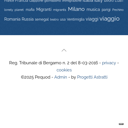
Italia
italy
Francia
immigrazione
lavoro
LGBT
France
Giappone
giornalismo
Milano
Migranti
musica
mafia
migranti1
parigi
lonely planet
Pechino
viaggio
viaggi
Russia
Romania
senegal
usa
Ventimiglia
teatro
Reg. Tribunale di Bergamo n. 2 del 8-03-2016 -
privacy
-
cookies
©2025 Pequod -
Admin
- by
Progetti Astratti