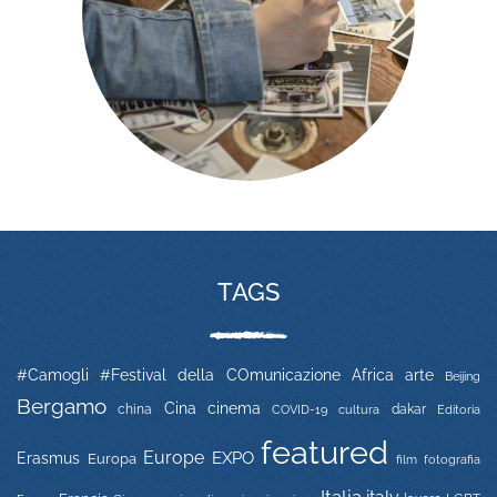
TAGS
#Camogli
#Festival della COmunicazione
Africa
arte
Beijing
Bergamo
Cina
cinema
china
COVID-19
dakar
Editoria
cultura
featured
Europe
EXPO
Erasmus
Europa
film
fotografia