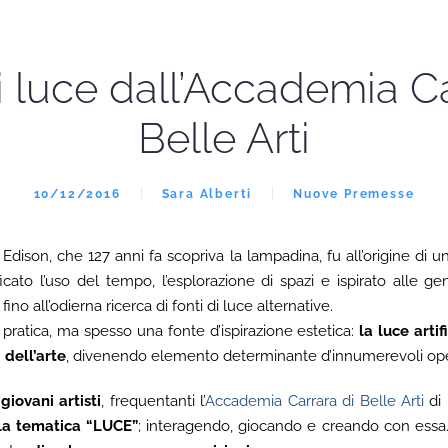
di luce dall’Accademia Ca
Belle Arti
10/12/2016
Sara Alberti
Nuove Premesse
 Edison, che 127 anni fa scopriva la lampadina, fu all’origine di u
ato l’uso del tempo, l’esplorazione di spazi e ispirato alle ge
 fino all’odierna ricerca di fonti di luce alternative.
pratica, ma spesso una fonte d’ispirazione estetica:
la luce artif
i dell’arte
, divenendo elemento determinante d’innumerevoli op
 giovani artisti
, frequentanti l’
Accademia Carrara di Belle Arti
di 
lla tematica “LUCE”
; interagendo, giocando e creando con essa.