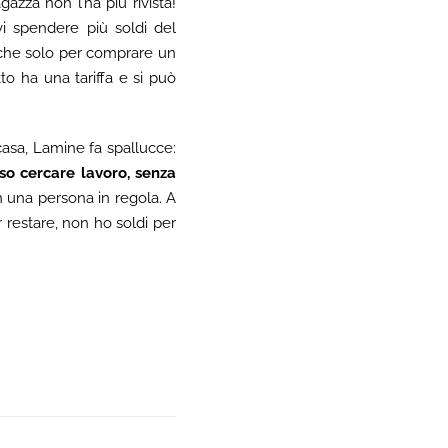
azza non l’ha più rivista!
vi spendere più soldi del
 anche solo per comprare un
to ha una tariffa e si può
asa, Lamine fa spallucce:
o cercare lavoro, senza
on una persona in regola. A
restare, non ho soldi per