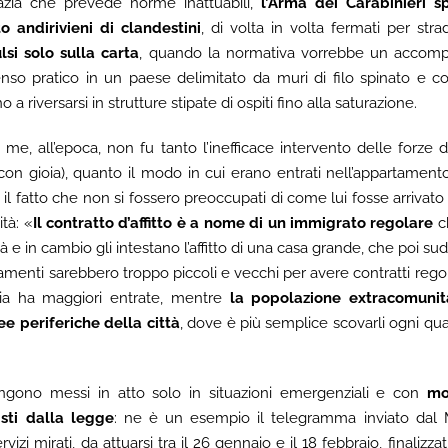
azia che prevede norme inattuabili,
l’Arma dei Carabinieri 
o andirivieni di clandestini
, di volta in volta fermati per strad
lsi solo sulla carta
, quando la normativa vorrebbe un accomp
o pratico in un paese delimitato da muri di filo spinato e cos
 a riversarsi in strutture stipate di ospiti fino alla saturazione.
 me, all’epoca, non fu tanto l’inefficace intervento delle forze d
 con gioia), quanto il modo in cui erano entrati nell’appartamen
e il fatto che non si fossero preoccupati di come lui fosse arrivato
ità: «
Il contratto d’affitto è a nome di un immigrato regolare
ch
 e in cambio gli intestano l’affitto di una casa grande, che poi su
tamenti sarebbero troppo piccoli e vecchi per avere contratti rego
ia ha maggiori entrate, mentre
la popolazione extracomunita
ee periferiche della città
, dove è più semplice scovarli ogni qua
engono messi in atto solo in situazioni emergenziali e con
mo
isti dalla legge
: ne è un esempio il telegramma inviato dal Mi
zi mirati, da attuarsi tra il 26 gennaio e il 18 febbraio, finalizzati