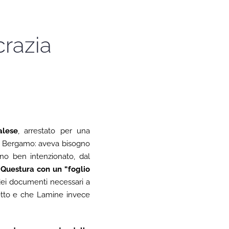
crazia
alese
, arrestato per una
 di Bergamo: aveva bisogno
o ben intenzionato, dal
 Questura con un “foglio
o dei documenti necessari a
getto e che Lamine invece