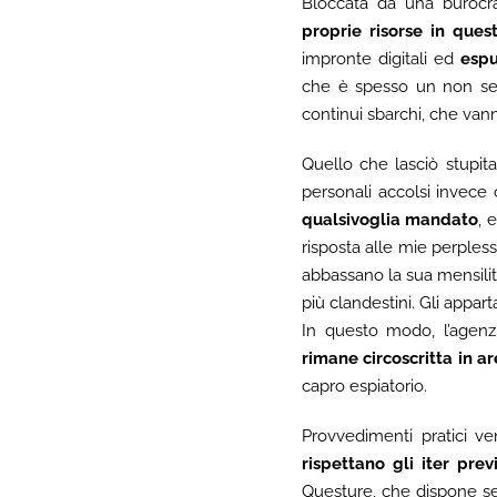
Bloccata da una burocr
proprie risorse in quest
impronte digitali ed
espu
che è spesso un non sens
continui sbarchi, che vanno
Quello che lasciò stupita
personali accolsi invece
qualsivoglia mandato
, 
risposta alle mie perpless
abbassano la sua mensilità
più clandestini. Gli appar
In questo modo, l’agenz
rimane circoscritta in ar
capro espiatorio.
Provvedimenti pratici v
rispettano gli iter prev
Questure, che dispone servi