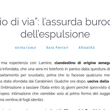
io di via”: l’assurda buro
dell’espulsione
07/02/2017
Sara Ferrari
Attualità
a mia esperienza con Lamine,
clandestino di origine seneg
si infondata, che una sera mi telefonò in panico dalla questura
partamento per svuotarlo, prima che lo facesse qualcuno men
 stata sfondata dai Carabinieri. Qualche ora dopo,
usciva dalla
a l’intimazione a lasciare l’Italia entro 15 giorni perché sprovvist
 europeo; intimazione che varrebbe solo al primo fermo del sog
a ventina di fogli identici.