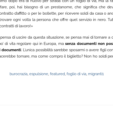
orno dopo era di nuovo per strada con un foglio di via, ma la rag
 fare, poi, hai bisogno di un prestanome, che significa che de
ontratto d’affitto o per le bollette, per ricevere soldi da casa o
rovare ogni volta la persona che offre quel servizio in nero. Tut
ontratti di lavoro!»
ensa di uscire da questa situazione, se pensa mai di tornare a c
o’ di vita regolare qui in Europa, ma
senza documenti non poss
i documenti
. L’unica possibilità sarebbe sposarmi o avere figli c
acerebbe tornare, ma come compro il biglietto? Non ho soldi per 
burocrazia
,
espulsione
,
featured
,
foglio di via
,
migranti1