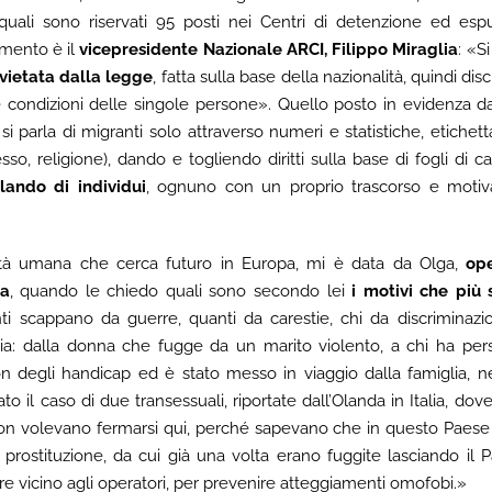
i quali sono riservati 95 posti nei Centri di detenzione ed esp
dimento è il
vicepresidente Nazionale ARCI, Filippo Miraglia
: «Si
 vietata dalla legge
, fatta sulla base della nazionalità, quindi dis
 condizioni delle singole persone». Quello posto in evidenza d
i parla di migranti solo attraverso numeri e statistiche, etiche
 sesso, religione), dando e togliendo diritti sulla base di fogli di
rlando di individui
, ognuno con un proprio trascorso e motiv
età umana che cerca futuro in Europa, mi è data da Olga,
ope
ia
, quando le chiedo quali sono secondo lei
i motivi che più
ti scappano da guerre, quanti da carestie, chi da discriminazio
oria: dalla donna che fugge da un marito violento, a chi ha pe
on degli handicap ed è stato messo in viaggio dalla famiglia, ne
o il caso di due transessuali, riportate dall’Olanda in Italia, do
on volevano fermarsi qui, perché sapevano che in questo Paese n
rostituzione, da cui già una volta erano fuggite lasciando il P
re vicino agli operatori, per prevenire atteggiamenti omofobi.»