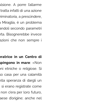
ulsione. A porre l’allarme
 tratta infatti di una azione
criminatoria, a prescindere,
a Miraglia, è un problema
ttandoli secondo parametri
 carta. Bisognerebbe invece
azioni che non sempre i
ratrice in un Centro di
 spingono in mare
: «Non
ni etniche o religiose. Si
rso casa per una calamità
lla speranza di dargli un
ve si erano registrate come
on c’era per loro futuro,
aese d’origine; anche nel