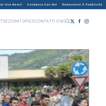
Hai Una News?
Collabora Con Noi
Redazionali E Pubblicità
T
SEZIONI
TOPICS
CONTATTI
ENG