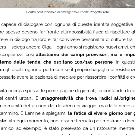
Centro polifunzionale di emergenza (Credits: Progetto 20K)
 capace di dialogare con ognuna di queste identità soggettive è
e spesso devono far fronte all’impossibilità fisica di rispettare gl
ettere in dialogo tra loro e far convivere personalità di culture tra
vera – spiega ancora Olga – ogni anno si registrano nuovi arrivi, c
 accoglienza; così
allestiamo dei campi provvisori, ma è impo
nterno delle tende, che ospitano 100/150 persone
. In quest
a gli ospiti: ognuno porta con sé il proprio bagaglio di resistenze
essario avere la pazienza di mediare per riassorbire i conflitti e 
ività occupa spesso le prime pagine di giornali, raccontando di epi
ei centri urbani. È
un’aggressività che trova radici all’origin
i comunità dettati non dal desiderio di viaggio, ma dalla neces
l cammino. È Lamine a spiegarmi
la fatica di vivere giorno per
ale
: «In ogni momento, puoi essere fermato per mostrare i docum
n amico, ad esempio, è stato prelevato da un ristorante mentr