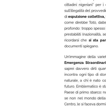
cittadini nigeriani” per 
sull’illegalità del provve
di
espulsione collettiva,
come direbbe Totò, dalle
profondo: troppo spesso s
prestabiliti (nazionalità,
ricordarsi che
si sta pa
documenti spiegano.
Un’immagine della vari
Emergenza Straordinar
saprei davvero dirti quan
incontra ogni tipo di st
naturale, a chi è nato c
futuro. Emblematico è stat
Paese di primo sbarco: n
se non nel mondo della p
Centro, le si faceva dormi