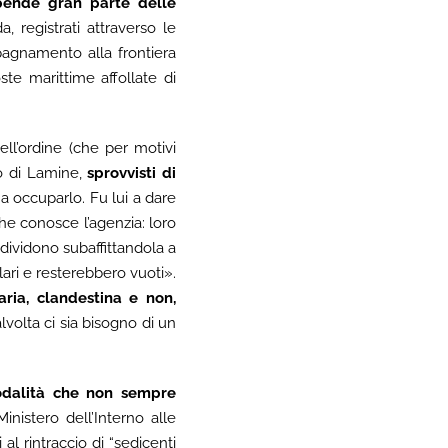
spende gran parte delle
a, registrati attraverso le
agnamento alla frontiera
te marittime affollate di
ell’ordine (che per motivi
to di Lamine,
sprovvisti di
 a occuparlo. Fu lui a dare
e conosce l’agenzia: loro
ddividono subaffittandola a
lari e resterebbero vuoti».
ria, clandestina e non,
lvolta ci sia bisogno di un
dalità che non sempre
nistero dell’Interno alle
 al rintraccio di “sedicenti