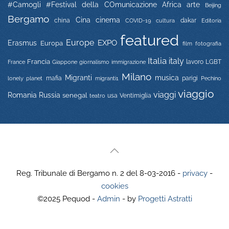
#Camogli
#Festival della COmunicazione
Africa
arte
Beijing
Bergamo
Cina
cinema
china
COVID-19
dakar
Editoria
cultura
featured
Europe
EXPO
Erasmus
Europa
film
fotografia
Italia
italy
Francia
immigrazione
lavoro
LGBT
France
Giappone
giornalismo
Milano
Migranti
musica
mafia
migranti1
parigi
lonely planet
Pechino
viaggio
viaggi
Russia
Romania
senegal
usa
Ventimiglia
teatro
Reg. Tribunale di Bergamo n. 2 del 8-03-2016 -
privacy
-
cookies
©2025 Pequod -
Admin
- by
Progetti Astratti