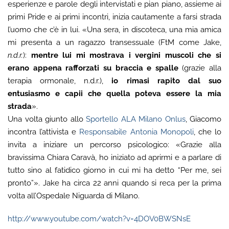
esperienze e parole degli intervistati e pian piano, assieme ai
primi Pride e ai primi incontri, inizia cautamente a farsi strada
l’uomo che c’è in lui. «Una sera, in discoteca, una mia amica
mi presenta a un ragazzo transessuale (FtM come Jake,
n.d.r.
):
mentre lui mi mostrava i vergini muscoli che si
erano appena rafforzati su braccia e spalle
(grazie alla
terapia ormonale, n.d.r.),
io rimasi rapito dal suo
entusiasmo e capii che quella poteva essere la mia
strada
».
Una volta giunto allo
Sportello ALA Milano Onlus
, Giacomo
incontra l’attivista e
Responsabile Antonia Monopoli
, che lo
invita a iniziare un percorso psicologico: «Grazie alla
bravissima Chiara Caravà, ho iniziato ad aprirmi e a parlare di
tutto sino al fatidico giorno in cui mi ha detto “Per me, sei
pronto”». Jake ha circa 22 anni quando si reca per la prima
volta all’Ospedale Niguarda di Milano.
http://www.youtube.com/watch?v=4DOV0BWSNsE