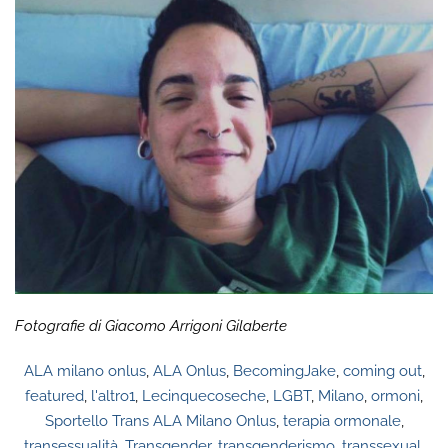
Fotografie di Giacomo Arrigoni Gilaberte
ALA milano onlus
,
ALA Onlus
,
BecomingJake
,
coming out
,
featured
,
l'altro1
,
Lecinquecoseche
,
LGBT
,
Milano
,
ormoni
,
Sportello Trans ALA Milano Onlus
,
terapia ormonale
,
transessualità
,
Transgender
,
transgenderismo
,
transsexual
,