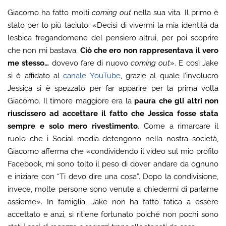
Giacomo ha fatto molti
coming out
nella sua vita. Il primo è
stato per lo più taciuto: «Decisi di vivermi la mia identità da
lesbica fregandomene del pensiero altrui, per poi scoprire
che non mi bastava.
Ciò che ero non rappresentava il vero
me stesso…
dovevo fare di nuovo
coming out
». E così Jake
si è affidato al
canale YouTube
, grazie al quale l’involucro
Jessica si è spezzato per far apparire per la prima volta
Giacomo. Il timore maggiore era la
paura che gli altri non
riuscissero ad accettare il fatto che Jessica fosse stata
sempre e solo mero rivestimento
. Come a rimarcare il
ruolo che i Social media detengono nella nostra società,
Giacomo afferma che «condividendo il video sul mio profilo
Facebook, mi sono tolto il peso di dover andare da ognuno
e iniziare con “Ti devo dire una cosa”. Dopo la condivisione,
invece, molte persone sono venute a chiedermi di parlarne
assieme». In famiglia, Jake non ha fatto fatica a essere
accettato e anzi, si ritiene fortunato poiché non pochi sono