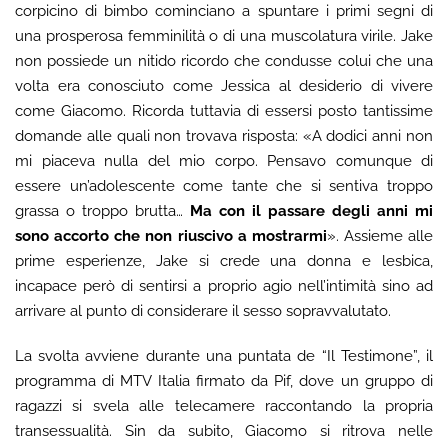
corpicino di bimbo cominciano a spuntare i primi segni di
una prosperosa femminilità o di una muscolatura virile. Jake
non possiede un nitido ricordo che condusse colui che una
volta era conosciuto come Jessica al desiderio di vivere
come Giacomo. Ricorda tuttavia di essersi posto tantissime
domande alle quali non trovava risposta: «A dodici anni non
mi piaceva nulla del mio corpo. Pensavo comunque di
essere un’adolescente come tante che si sentiva troppo
grassa o troppo brutta…
Ma con il passare degli anni mi
sono accorto che non riuscivo a mostrarmi
». Assieme alle
prime esperienze, Jake si crede una donna e lesbica,
incapace però di sentirsi a proprio agio nell’intimità sino ad
arrivare al punto di considerare il sesso sopravvalutato.
La svolta avviene durante una puntata de “Il Testimone”, il
programma di MTV Italia firmato da Pif, dove un gruppo di
ragazzi si svela alle telecamere raccontando la propria
transessualità. Sin da subito, Giacomo si ritrova nelle