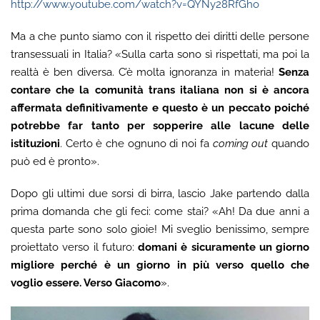
http://www.youtube.com/watch?v=QYNy28RfGho
Ma a che punto siamo con il rispetto dei diritti delle persone
transessuali in Italia? «Sulla carta sono sì rispettati, ma poi la
realtà è ben diversa. C’è molta ignoranza in materia!
Senza
contare che la comunità trans italiana non si è ancora
affermata definitivamente e questo è un peccato poiché
potrebbe far tanto per sopperire alle lacune delle
istituzioni
. Certo è che ognuno di noi fa
coming out
quando
può ed è pronto».
Dopo gli ultimi due sorsi di birra, lascio Jake partendo dalla
prima domanda che gli feci: come stai? «Ah! Da due anni a
questa parte sono solo gioie! Mi sveglio benissimo, sempre
proiettato verso il futuro:
domani è sicuramente un giorno
migliore perché è un giorno in più verso quello che
voglio essere. Verso Giacomo
».