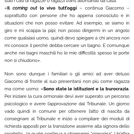
stati i casi di ragazze o ragazzi trans allontanati da casa.
«
Il
coming out
lo vivo tutt’oggi
– continua Giacomo –
soprattutto con persone che ho appena conosciuto e in
situazioni che non posso evitare. Ad esempio, se siamo in
giro e mi scappa la pipì, non posso dirigermi in un angolo
come qualsiasi uomo, quindi devo spiegare a chi ancora non
mi conosce il perché debba cercare un bagno. E comunque
anche nei bagni maschili ho le mie difficoltà: spesso le porte
non si chiudono».
Non sono dunque i familiari o gli amici ad aver deluso
Giacomo di fronte al suo presentarsi non più come ragazza
ma come uomo: «
Sono state le istituzioni e la burocrazia
.
Per iniziare la cura ormonale devi aver superato un percorso
psicologico e avere l’approvazione dal Tribunale. Un giorno
vado quindi in comune per ottenere l’atto di nascita da
consegnare al Tribunale e inizio a compilare dei moduli di
richiesta appositi per la transizione assieme alla signora dello
sportello… la quale continua a chiamarmi “signorina”. Un’altra