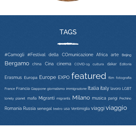
TAGS
#Camogli
#Festival della COmunicazione
Africa
arte
Beijing
Bergamo
Cina
cinema
china
COVID-19
dakar
Editoria
cultura
featured
Europe
EXPO
Erasmus
Europa
film
fotografia
Italia
italy
Francia
immigrazione
lavoro
LGBT
France
Giappone
giornalismo
Milano
Migranti
musica
mafia
migranti1
parigi
lonely planet
Pechino
viaggio
viaggi
Russia
Romania
senegal
usa
Ventimiglia
teatro