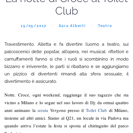
Club
15/05/2017
Sara Alberti
Teatro
Travestimento. Alletta e fa divertire l’uomo a teatro, sui
palcoscenici delle popstar, all’opera, nei musical: riflettori e
camuffamenti fanno si che i ruoli si scombinino in modo
bizzarro e irriverente, le parti si ribaltano e se aggiungiamo
un pizzico di divertenti rimandi alla sfera sessuale, il
divertimento è assicurato.
Notte. Croce, ogni weekend, raggiunge il suo ragazzo che sta
vicino a Milano e lo segue nel suo lavoro di Dj: da ormai quattro
anni animano la
serata
Vergona
presso il
Toilet Club
di Milano,
insieme ad altri amici. Siamo al Q21, un locale in via Padova ma
quando arriva l’estate la festa si sposta al chiringuito del parco