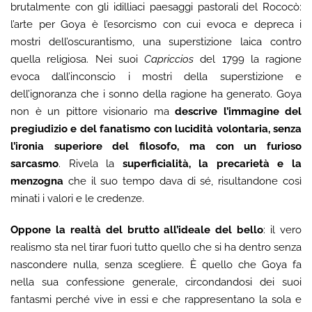
brutalmente con gli idilliaci paesaggi pastorali del Rococò:
l’arte per Goya è l’esorcismo con cui evoca e depreca i
mostri dell’oscurantismo, una superstizione laica contro
quella religiosa. Nei suoi
Capriccios
del 1799 la ragione
evoca dall’inconscio i mostri della superstizione e
dell’ignoranza che i sonno della ragione ha generato. Goya
non è un pittore visionario ma
descrive l’immagine del
pregiudizio e del fanatismo con lucidità volontaria, senza
l’ironia superiore del filosofo, ma con un furioso
sarcasmo
. Rivela la
superficialità, la precarietà e la
menzogna
che il suo tempo dava di sé, risultandone così
minati i valori e le credenze.
Oppone la realtà del brutto all’ideale del bello
: il vero
realismo sta nel tirar fuori tutto quello che si ha dentro senza
nascondere nulla, senza scegliere. È quello che Goya fa
nella sua confessione generale, circondandosi dei suoi
fantasmi perché vive in essi e che rappresentano la sola e