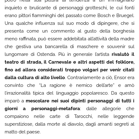
inquieto e brulicante di personaggi grotteschi, le cui fonti
erano pittori fiamminghi del passato come Bosch e Bruegel.
Una qualche influenza sul suo modo di dipingere, che si
presenta come un commento al gusto della borghesia
meno raffinata, può essere addebitata all’attività della madre
che gestiva una bancarella di maschere e souvenir sul
lungomare di Ostenda. Più in generale l’artista
rivalutò il
teatro di strada, il Carnevale e altri aspetti del folklore,
fino ad allora considerati troppo volgari per venir citati
dalla cultura di alto livello
. Contrariamente a ciò, Ensor era
convinto che “La ragione è nemico dell’arte” e amò
l’irrazionalità tipica del linguaggio popolaresco. Da questo
imparò a
mescolare nei suoi dipinti personaggi di tutti i
giorni a personaggi-metafora
: dalle allegorie che
compaiono nelle carte di Tarocchi, nelle leggende
superstiziose, dalla morte al diavolo, dagli amanti segreti al
matto del paese.