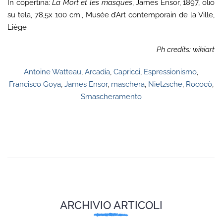
In copertina:
La Mort et les masques
, James Ensor, 1897, olio
su tela, 78,5x 100 cm., Musée d’Art contemporain de la Ville,
Liège
Ph credits: wikiart
Antoine Watteau
,
Arcadia
,
Capricci
,
Espressionismo
,
Francisco Goya
,
James Ensor
,
maschera
,
Nietzsche
,
Rococò
,
Smascheramento
ARCHIVIO ARTICOLI