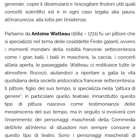
generale, copre il dissimularsi e l’escogitare finzioni utili quali
concetti scientifici ed è in ogni caso legata alla paura,
all’insicurezza, alla lotta per l’esistenza.
Partiamo da
Antoine Watteau
(1684 – 1721) fu un pittore che
si specializzò nel tema delle cosiddette Feste galanti, ovvero
i momenti mondani della nobiltà francese settecentesca
come i gran balli, i balli in maschera, la caccia, i
concerti
all’aria aperta, le passeggiate. Watteau ci restituisce tutte le
atmosfere Rococò, aiutandoci a riportare a galla la vita
quotidiana della società aristocratica francese settecentesca.
Il pittore, figlio del suo tempo, si specializza nella “pittura di
genere”, in particolare quello teatrale. Innanzitutto questo
tipo di pittura nasceva come testimonianza delle
messinscena del suo tempo, ma in seguito si evolverà con
l’inserimento dei personaggi mascherati della Commedia
dell’Arte all’interno di situazioni non sempre consone a
questo tipo di teatro. Sono i personaggi mascherati di