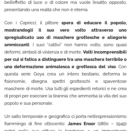
bell’effetto di luce o di colore ma vuole l’esatto opposto,
presentando una realtà che non è eterna.
Con i
Capricci,
il pittore
spera di educare il popolo,
mostrandogli il suo vero volto attraverso uno
spregiudicato uso di maschere grottesche e allegorie
ammiccanti
. I suoi “cattivi” non hanno volto, sono quasi
deformi, simboli di violenza e di morte.
Volti incomprensibili
per cui si fatica a distinguere tra una maschera terribile o
una deformazione animalesca e grottesca del viso
. Con
questa serie Goya crea un intero bestiario, deforma le
fisionomie, disegna spettri grotteschi e spaventose
maschere di morte. Usa tutti gli espedienti retorici e ne crea
di propri per esecrare la tirannia che ammorba la vita del suo
popolo e sua personale.
Un salto temporale e geografico ci porta nell’espressionismo
fiammingo di fine ottocento:
James Ensor
(1860 – 1949)
potrò nella sua pittura la tendenza a un immaginario