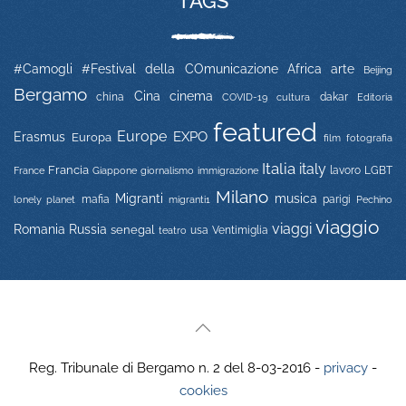
TAGS
#Camogli
#Festival della COmunicazione
Africa
arte
Beijing
Bergamo
Cina
cinema
china
COVID-19
dakar
Editoria
cultura
featured
Europe
EXPO
Erasmus
Europa
film
fotografia
Italia
italy
Francia
immigrazione
lavoro
LGBT
France
Giappone
giornalismo
Milano
Migranti
musica
mafia
migranti1
parigi
lonely planet
Pechino
viaggio
viaggi
Russia
Romania
senegal
usa
Ventimiglia
teatro
Reg. Tribunale di Bergamo n. 2 del 8-03-2016 -
privacy
-
cookies