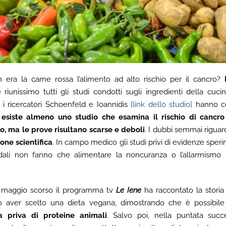
 era la carne rossa l’alimento ad alto rischio per il cancro?
 riunissimo tutti gli studi condotti sugli ingredienti della cuci
i ricercatori Schoenfeld e Ioannidis
[link dello studio]
hanno co
 esiste almeno uno studio che esamina il rischio di cancro
o, ma le prove risultano scarse e deboli
. I dubbi semmai rigua
one scientifica
. In campo medico gli studi privi di evidenze sper
ali non fanno che alimentare la noncuranza o l’allarmismo ne
 7 maggio scorso il programma tv
Le Iene
ha raccontato la storia
o aver scelto una dieta vegana, dimostrando che è possibil
a priva di proteine animali
. Salvo poi, nella puntata succe