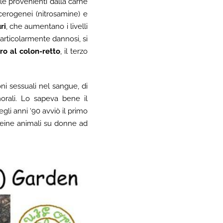
lle provenienti dalla carne
cerogenei (nitrosamine) e
ri
, che aumentano i livelli
articolarmente dannosi, si
ro al colon-retto
, il terzo
rmoni sessuali nel sangue, di
morali. Lo sapeva bene il
gli anni ‘90 avviò il primo
teine animali su donne ad