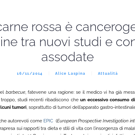
carne rossa è cancerog
ine tra nuovi studi e c
assodate
16/11/2014
Alice Laspina
Attualità
el
barbecue
, fatevene una ragione: se il medico vi ha già messo
 troppo, studi recenti ribadiscono che
un eccessivo consumo di
alcuni tumori
, soprattutto di tumori dell’apparato gastro-intestinal
rche autorevoli come
EPIC
(
European Prospective Investigation in
apresa sui rapporti tra dieta e stili di vita con l’insorgenza di mal