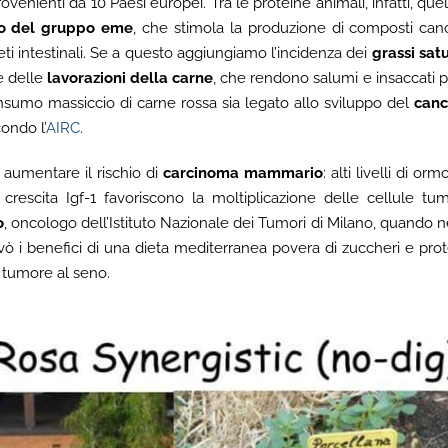
venienti da 10 Paesi europei. Tra le proteine animali, infatti, que
ro del gruppo eme
, che stimola la produzione di composti can
ti intestinali. Se a questo aggiungiamo l’incidenza dei
grassi satu
 e delle
lavorazioni della carne
, che rendono salumi e insaccati p
mo massiccio di carne rossa sia legato allo sviluppo del
canc
ondo l’
AIRC
.
 aumentare il rischio di
carcinoma mammario
: alti livelli di o
i crescita Igf-1 favoriscono la moltiplicazione delle cellule tu
o
, oncologo dell’Istituto Nazionale dei Tumori di Milano, quando ne
ò i benefici di una dieta mediterranea povera di zuccheri e pro
r tumore al seno.