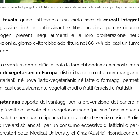
rrino ha avviato il progetto DIANA e un programma di cucina e alimentazione per la prevenzione d
a tavola
quindi, attraverso una dieta ricca di
cereali integra
 grassi e ricchi di antiossidanti e fibre, preziose perché riduco
ogeni presenti negli alimenti e la loro proliferazione nel
oni al giorno eviterebbe addirittura nel 66-75% dei casi un tumo
seno.
utta e verdura non è difficile, data la loro abbondanza nei nostri mer
 di vegetariani in Europa
, distinti tra coloro che non mangiano
tariani); né uova (latto-vegetariani); né latte o formaggi, perm
i casi esclusivamente vegetali crudi o frutti (crudisti e fruttisti).
getariana
apporta dei vantaggi per la prevenzione del cancro,
o più volte osservato che i vegetariani sono “più sani” non in quanto t
salubre per quanto riguarda fumo, alcol ed esercizio fisico. A dire
 rivelarsi sbilanciati, per un consumo eccessivo di latticini o per
 ricercatori della Medical University di Graz (Austria) riconducono