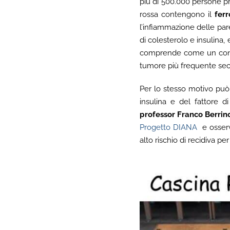
più di 500.000 persone pro
rossa contengono il
fer
l’infiammazione delle pare
di colesterolo e insulina,
comprende come un consu
tumore più frequente sec
Per lo stesso motivo può
insulina e del fattore d
professor Franco Berrin
Progetto DIANA
e osserv
alto rischio di recidiva pe