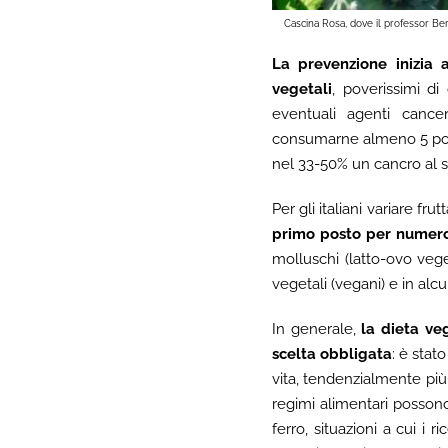
Cascina Rosa, dove il professor Be
La prevenzione inizia 
vegetali
, poverissimi di
eventuali agenti cancer
consumarne almeno 5 porzi
nel 33-50% un cancro al 
Per gli italiani variare fr
primo posto per numero
molluschi (latto-ovo vege
vegetali (vegani) e in alcun
In generale,
la dieta ve
scelta obbligata
: è stat
vita, tendenzialmente più 
regimi alimentari possono
ferro, situazioni a cui i