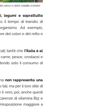
el cancro e delle malattie croniche
li, legumi e soprattutto
no il tempo di transito di
l’organismo. Ad esempio,
re del colon e del retto e
cati, tant’è che
l’Italia è al
 carne, pesce, crostacei e
ettendo solo il consumo di
 ma
non
rappresenta una
ali, ma per il loro stile di
 il vero, poi, anche questi
 carenze di vitamina B12 e
 un’esposizione maggiore a