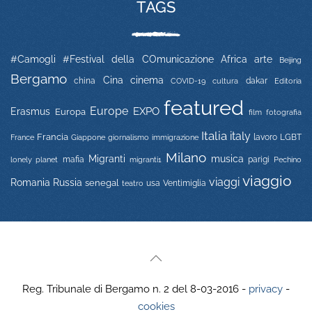
TAGS
#Camogli
#Festival della COmunicazione
Africa
arte
Beijing
Bergamo
Cina
cinema
china
COVID-19
dakar
Editoria
cultura
featured
Europe
EXPO
Erasmus
Europa
film
fotografia
Italia
italy
Francia
immigrazione
lavoro
LGBT
France
Giappone
giornalismo
Milano
Migranti
musica
mafia
migranti1
parigi
lonely planet
Pechino
viaggio
viaggi
Russia
Romania
senegal
usa
Ventimiglia
teatro
Reg. Tribunale di Bergamo n. 2 del 8-03-2016 -
privacy
-
cookies