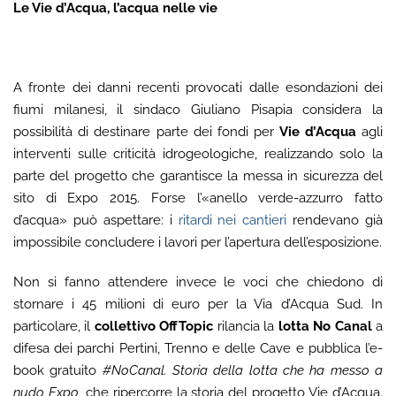
Le Vie d’Acqua, l’acqua nelle vie
A fronte dei danni recenti provocati dalle esondazioni dei
fiumi milanesi, il sindaco Giuliano Pisapia considera la
possibilità di destinare parte dei fondi per
Vie d’Acqua
agli
interventi sulle criticità idrogeologiche, realizzando solo la
parte del progetto che garantisce la messa in sicurezza del
sito di Expo 2015. Forse l’«anello verde-azzurro fatto
d’acqua» può aspettare: i
ritardi nei cantieri
rendevano già
impossibile concludere i lavori per l’apertura dell’esposizione.
Non si fanno attendere invece le voci che chiedono di
stornare i 45 milioni di euro per la Via d’Acqua Sud. In
particolare, il
collettivo OffTopic
rilancia la
lotta No Canal
a
difesa dei parchi Pertini, Trenno e delle Cave e pubblica l’e-
book gratuito
#NoCanal. Storia della lotta che ha messo a
nudo Expo
, che ripercorre la storia del progetto Vie d’Acqua.