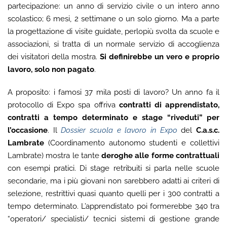
partecipazione: un anno di servizio civile o un intero anno
scolastico; 6 mesi, 2 settimane o un solo giorno. Ma a parte
la progettazione di visite guidate, perlopiù svolta da scuole e
associazioni, si tratta di un normale servizio di accoglienza
dei visitatori della mostra.
Si definirebbe un vero e proprio
lavoro, solo non pagato
.
A proposito: i famosi 37 mila posti di lavoro? Un anno fa il
protocollo di Expo spa offriva
contratti di apprendistato,
contratti a tempo determinato e stage “riveduti” per
l’occasione
. Il
Dossier scuola e lavoro in Expo
del
C.a.s.c.
Lambrate
(Coordinamento autonomo studenti e collettivi
Lambrate) mostra le tante
deroghe alle forme contrattuali
con esempi pratici. Di stage retribuiti si parla nelle scuole
secondarie, ma i più giovani non sarebbero adatti ai criteri di
selezione, restrittivi quasi quanto quelli per i 300 contratti a
tempo determinato. L’apprendistato poi formerebbe 340 tra
“operatori/ specialisti/ tecnici sistemi di gestione grande