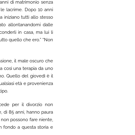
0 anni di matrimonio senza
e, le lacrime. Dopo 10 anni
a iniziano tutti allo stesso
ato allontanandomi dalle
onderli in casa, ma lui li
utto quello che ero.” “Non
essione, il male oscuro che
zia così una terapia da uno
o. Quello del giovedì è il
ualsiasi età e provenienza
ipo.
cede per il divorzio non
, di 85 anni, hanno paura
a non possono fare niente,
n fondo a questa storia e