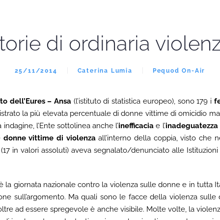
torie di ordinaria violen
25/11/2014
Caterina Lumia
Pequod On-Air
to dell’Eures – Ansa
(l’istituto di statistica europeo), sono 179 i
f
trato la più elevata percentuale di donne vittime di omicidio mai r
 indagine, l’Ente sottolinea anche l’
inefficacia
e l’
inadeguatezza
le
donne vittime di violenza
all’interno della coppia, visto che n
 (17 in valori assoluti) aveva segnalato/denunciato alle Istituzioni
 la giornata nazionale contro la violenza sulle donne e in tutta I
sone sull’argomento. Ma quali sono le facce della violenza sulle
 oltre ad essere spregevole è anche visibile. Molte volte, la violen