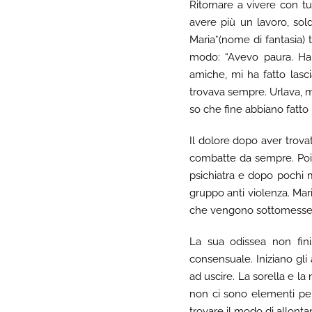
Ritornare a vivere con tu
avere più un lavoro, soldi
Maria*(nome di fantasia) to
modo: “Avevo paura. Ha 
amiche, mi ha fatto lasci
trovava sempre. Urlava, m
so che fine abbiano fatto 
Il dolore dopo aver trovat
combatte da sempre. Poi il
psichiatra e dopo pochi m
gruppo anti violenza. Mar
che vengono sottomesse fi
La sua odissea non fini
consensuale. Iniziano gl
ad uscire. La sorella e l
non ci sono elementi per
trovare il modo di allontan