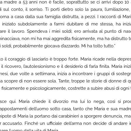
a madre a 53 anni non è facile, soprattutto se ci arrivi dopo 1
 sul conto, il sorriso. Ti porti dietro solo la paura, l’umiliazion
rna a casa dalla sua famiglia distrutta, a pezzi. I racconti di Mari
iniziato subdolamente a farmi dubitare di me stessa, ha inizi
are il lavoro. Spendeva i miei soldi; ero arrivata al punto di nasc
inacciava, non mi ha mai aggredita fisicamente, ma ha distrutto t
i soldi, probabilmente giocava d’azzardo. Mi ha tolto tutto.”
o il coraggio di lasciarlo è troppo forte. Maria ricade nella depr
 ricovero, l’autolesionismo e il desiderio di farla finita. Maria ini
esi, due volte a settimana, inizia a incontrare i gruppi di sostegn
ia scopre di non essere sola. Tante, troppe le storie di donne di q
sicamente e psicologicamente, costrette a subire abusi di ogni t
sce qui. Maria chiede il divorzio ma lui lo nega, così si pro
i appostamenti dell’uomo sotto casa, tanto che Maria e sua madre
a nipote di Maria la portano dai carabinieri a sporgere denuncia, m
 accusarlo. Finché un ufficiale dell’arma non decide di andare i
are l’uomo dalla vita di Maria.