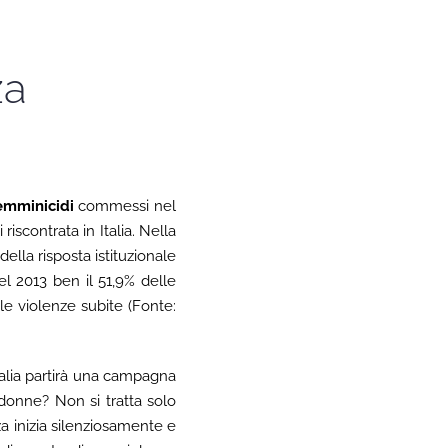
za
emminicidi
commessi nel
iscontrata in Italia. Nella
della risposta istituzionale
el 2013 ben il 51,9% delle
 le violenze subite (Fonte:
talia partirà una campagna
 donne? Non si tratta solo
za inizia silenziosamente e