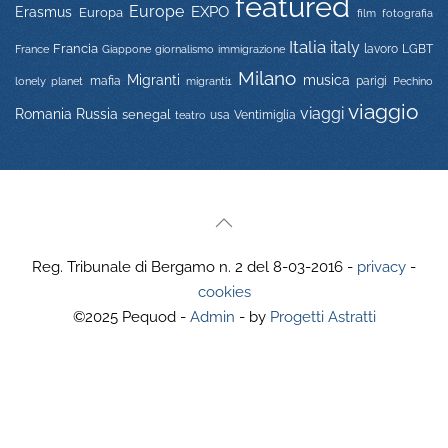
featured
Europe
EXPO
Erasmus
Europa
film
fotografia
Italia
italy
Francia
immigrazione
lavoro
LGBT
France
Giappone
giornalismo
Milano
Migranti
musica
mafia
migranti1
parigi
lonely planet
Pechino
viaggio
viaggi
Russia
Romania
senegal
usa
Ventimiglia
teatro
Reg. Tribunale di Bergamo n. 2 del 8-03-2016 -
privacy
-
cookies
©2025 Pequod -
Admin
- by
Progetti Astratti