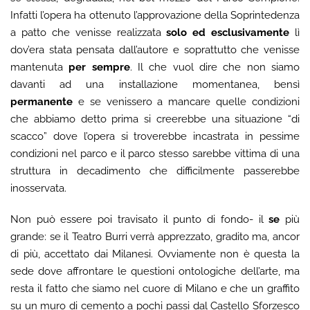
Infatti l’opera ha ottenuto l’approvazione della Soprintedenza
a patto che venisse realizzata
solo ed esclusivamente
lì
dov’era stata pensata dall’autore e soprattutto che venisse
mantenuta
per sempre
. Il che vuol dire che non siamo
davanti ad una installazione momentanea, bensì
permanente
e se venissero a mancare quelle condizioni
che abbiamo detto prima si creerebbe una situazione “di
scacco” dove l’opera si troverebbe incastrata in pessime
condizioni nel parco e il parco stesso sarebbe vittima di una
struttura in decadimento che difficilmente passerebbe
inosservata.
Non può essere poi travisato il punto di fondo- il
se
più
grande: se il Teatro Burri verrà apprezzato, gradito ma, ancor
di più, accettato dai Milanesi. Ovviamente non è questa la
sede dove affrontare le questioni ontologiche dell’arte, ma
resta il fatto che siamo nel cuore di Milano e che un graffito
su un muro di cemento a pochi passi dal Castello Sforzesco