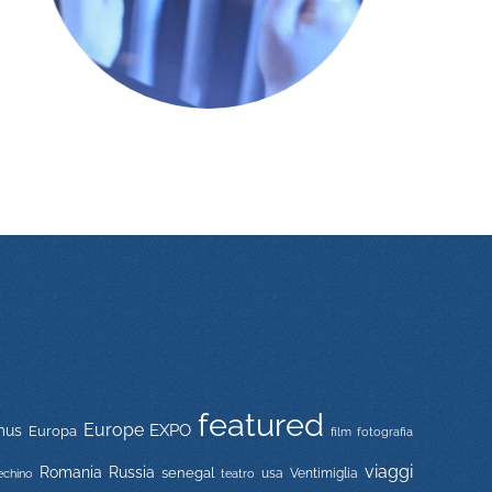
featured
Europe
EXPO
mus
Europa
film
fotografia
viaggi
Russia
Romania
senegal
usa
Ventimiglia
echino
teatro