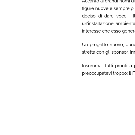
Accanto ai grandi nomi d
figure nuove e sempre più
deciso di dare voce. Il
un’installazione ambienta
interesse che esso gener
Un progetto nuovo, dunq
stretta con gli sponsor. I
Insomma, tutti pronti a
preoccupatevi troppo: il Fe