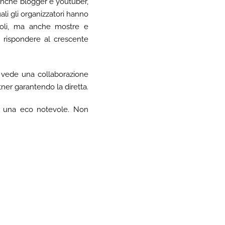
anche blogger e youtuber,
li gli organizzatori hanno
acoli, ma anche mostre e
er rispondere al crescente
 vede una collaborazione
tner garantendo la diretta.
rà una eco notevole. Non