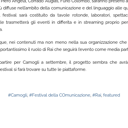
i Piero Angela, Corrado Augias, Furio Colombo, saranno presenti 
 diffuse nell’ambito della comunicazione e del linguaggio alle qua
 festival sarà costituito da tavole rotonde, laboratori, spett
le trasmetterà gli eventi in differita e in streaming proprio p
a.
ue, nei contenuti ma non meno nella sua organizzazione che
mportantissimo il ruolo di Rai che seguirà l’evento come media par
 partire per Camogli a settembre, il progetto sembra che av
stival si farà trovare su tutte le piattaforme.
#Camogli
,
#Festival della COmunicazione
,
#Rai
,
featured