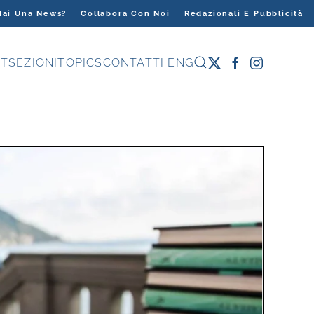
Hai Una News?
Collabora Con Noi
Redazionali E Pubblicità
T
SEZIONI
TOPICS
CONTATTI
ENG