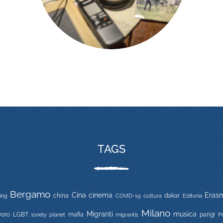
TAGS
Bergamo
Cina
cinema
Eras
china
COVID-19
dakar
Editoria
jing
cultura
Milano
Migranti
musica
voro
LGBT
mafia
migranti1
parigi
lonely planet
P