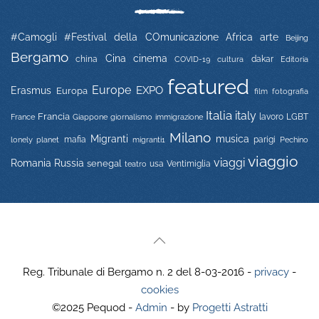
#Camogli
#Festival della COmunicazione
Africa
arte
Beijing
Bergamo
Cina
cinema
china
COVID-19
dakar
Editoria
cultura
featured
Europe
EXPO
Erasmus
Europa
film
fotografia
Italia
italy
Francia
immigrazione
lavoro
LGBT
France
Giappone
giornalismo
Milano
Migranti
musica
mafia
migranti1
parigi
lonely planet
Pechino
viaggio
viaggi
Russia
Romania
senegal
usa
Ventimiglia
teatro
Reg. Tribunale di Bergamo n. 2 del 8-03-2016 -
privacy
-
cookies
©2025 Pequod -
Admin
- by
Progetti Astratti