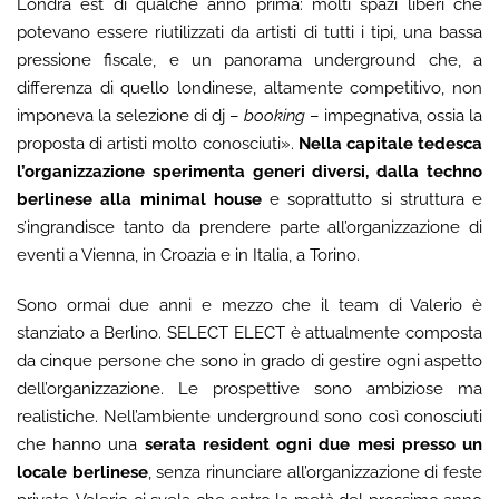
Londra est di qualche anno prima: molti spazi liberi che
potevano essere riutilizzati da artisti di tutti i tipi, una bassa
pressione fiscale, e un panorama underground che, a
differenza di quello londinese, altamente competitivo, non
imponeva la selezione di dj –
booking
– impegnativa, ossia la
proposta di artisti molto conosciuti».
Nella capitale tedesca
l’organizzazione sperimenta generi diversi, dalla techno
berlinese alla minimal house
e soprattutto si struttura e
s’ingrandisce tanto da prendere parte all’organizzazione di
eventi a Vienna, in Croazia e in Italia, a Torino.
Sono ormai due anni e mezzo che il team di Valerio è
stanziato a Berlino. SELECT ELECT è attualmente composta
da cinque persone che sono in grado di gestire ogni aspetto
dell’organizzazione. Le prospettive sono ambiziose ma
realistiche. Nell’ambiente underground sono così conosciuti
che hanno una
serata resident ogni due mesi presso un
locale berlinese
, senza rinunciare all’organizzazione di feste