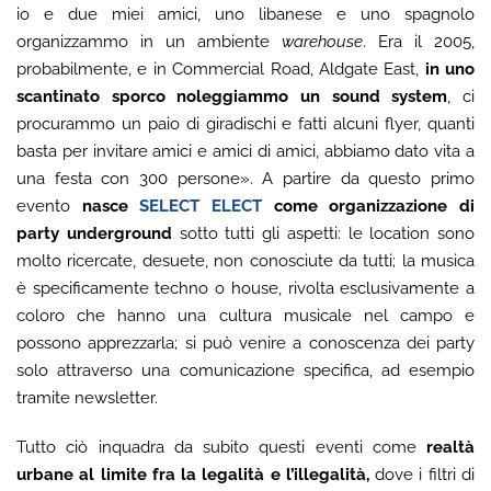
io e due miei amici, uno libanese e uno spagnolo
organizzammo in un ambiente
warehouse
. Era il 2005,
probabilmente, e in Commercial Road, Aldgate East,
in uno
scantinato sporco noleggiammo un sound system
, ci
procurammo un paio di giradischi e fatti alcuni flyer, quanti
basta per invitare amici e amici di amici, abbiamo dato vita a
una festa con 300 persone». A partire da questo primo
evento
nasce
SELECT ELECT
come organizzazione di
party underground
sotto tutti gli aspetti: le location sono
molto ricercate, desuete, non conosciute da tutti; la musica
è specificamente techno o house, rivolta esclusivamente a
coloro che hanno una cultura musicale nel campo e
possono apprezzarla; si può venire a conoscenza dei party
solo attraverso una comunicazione specifica, ad esempio
tramite newsletter.
Tutto ciò inquadra da subito questi eventi come
realtà
urbane al limite fra la legalità e l’illegalità,
dove i filtri di