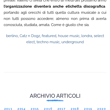
private. Valerio ci svela che entro la metà del prossimo anno
l’organizzazione diventerà anche etichetta discografica
portando agli orecchi di tutti quella cultura musicale a cui
non tutti possono accedere; almeno non prima di averla
conosciuta, studiata, amata. Come è giusto che sia.
berlino
,
Catz n Dogz
,
featured
,
house music
,
londra
,
select
elect
,
techno music
,
underground
ARCHIVIO ARTICOLI
2013
2014
2015
2016
2017
2018
2019
2020