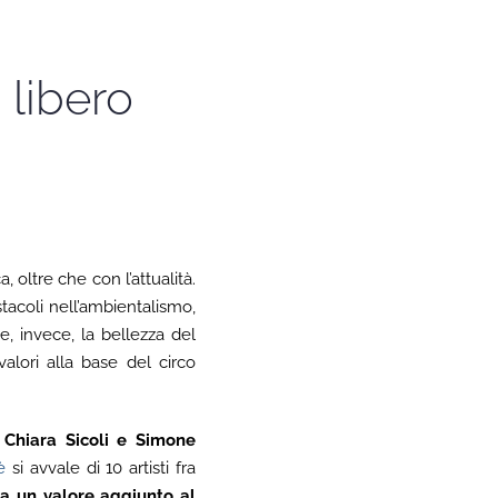
 libero
, oltre che con l’attualità.
ostacoli nell’ambientalismo,
e, invece, la bellezza del
alori alla base del circo
 Chiara Sicoli e Simone
è
si avvale di 10 artisti fra
ia un valore aggiunto al