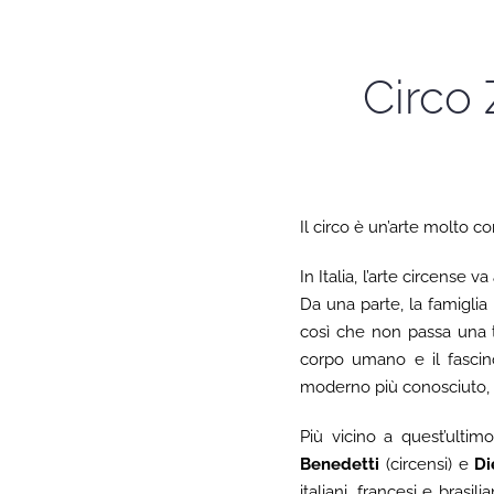
Circo 
Il circo è un’arte molto con
In Italia, l’arte circense 
Da una parte, la famiglia r
così che non passa una to
corpo umano e il fascino
moderno più conosciuto, o
Più vicino a quest’ulti
Benedetti
(circensi) e
Di
italiani, francesi e brasili