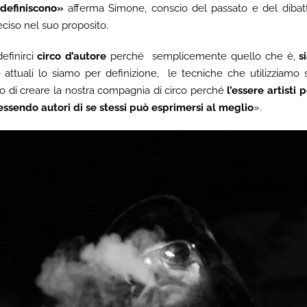
 definiscono»
afferma Simone, conscio del passato e del dibatt
ciso nel suo proposito.
efinirci
circo d’autore
perché semplicemente quello che è,
s
ttuali lo siamo per definizione, le tecniche che utilizziamo s
so di creare la nostra compagnia di circo perché
l’essere artisti
essendo autori di se stessi può esprimersi al meglio
».