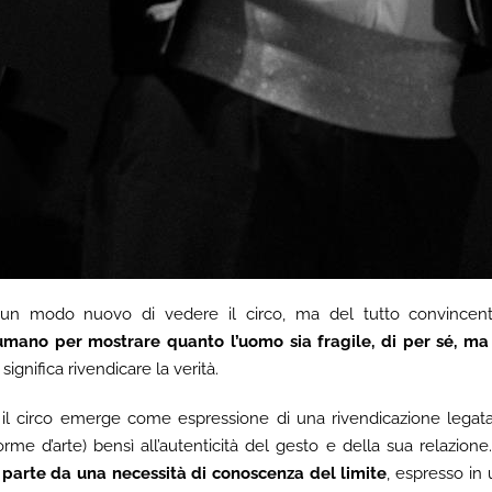
un modo nuovo di vedere il circo, ma del tutto convincen
umano per mostrare quanto l’uomo sia fragile, di per sé, ma 
 significa rivendicare la verità.
il circo emerge come espressione di una rivendicazione legata 
rme d’arte) bensì all’autenticità del gesto e della sua relazione.
o parte da una necessità di conoscenza del limite
, espresso in