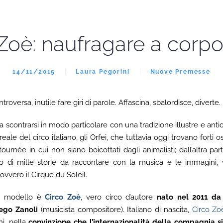
Zoè: naufragare a corpo
14/11/2015
Laura Pegorini
Nuove Premesse
troversa, inutile fare giri di parole. Affascina, sbalordisce, diverte.
va a scontrarsi in modo particolare con una tradizione illustre e antica
eale del circo italiano, gli Orfei, che tuttavia oggi trovano forti 
urnée in cui non siano boicottati dagli animalisti; dall’altra part
 di mille storie da raccontare con la musica e le immagini, v
vvero il Cirque du Soleil.
mo modello è
Circo Zoè
, vero circo d’autore
nato nel 2011 da
ego Zanoli
(musicista compositore). Italiano di nascita,
Circo Zo
ani, nella
convinzione che l’internazionalità della compagnia s