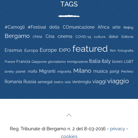
TAGS
#Camogli
#Festival della COmunicazione
Africa
arte
Beijing
Bergamo
Cina
cinema
china
COVID-19
dakar
Editoria
cultura
featured
Europe
EXPO
Erasmus
Europa
film
fotografia
Italia
italy
Francia
immigrazione
lavoro
LGBT
France
Giappone
giornalismo
Milano
Migranti
musica
mafia
migranti1
parigi
lonely planet
Pechino
viaggio
viaggi
Russia
Romania
senegal
usa
Ventimiglia
teatro
Reg. Tribunale di Bergamo n. 2 del 8-03-2016 -
privacy
-
cookies