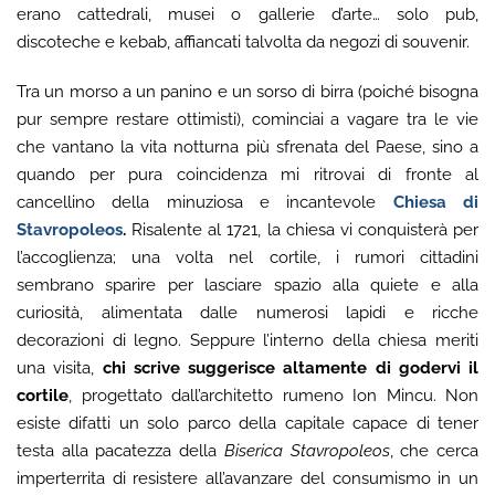
erano cattedrali, musei o gallerie d’arte… solo pub,
discoteche e kebab, affiancati talvolta da negozi di souvenir.
Tra un morso a un panino e un sorso di birra (poiché bisogna
pur sempre restare ottimisti), cominciai a vagare tra le vie
che vantano la vita notturna più sfrenata del Paese, sino a
quando per pura coincidenza mi ritrovai di fronte al
cancellino della minuziosa e incantevole
Chiesa di
Stavropoleos
.
Risalente al 1721, la chiesa vi conquisterà per
l’accoglienza; una volta nel cortile, i rumori cittadini
sembrano sparire per lasciare spazio alla quiete e alla
curiosità, alimentata dalle numerosi lapidi e ricche
decorazioni di legno. Seppure l’interno della chiesa meriti
una visita,
chi scrive suggerisce altamente di godervi il
cortile
, progettato dall’architetto rumeno Ion Mincu. Non
esiste difatti un solo parco della capitale capace di tener
testa alla pacatezza della
Biserica Stavropoleos
, che cerca
imperterrita di resistere all’avanzare del consumismo in un