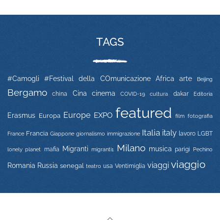
TAGS
#Camogli
#Festival della COmunicazione
Africa
arte
Beijing
Bergamo
Cina
cinema
china
COVID-19
dakar
Editoria
cultura
featured
Europe
EXPO
Erasmus
Europa
film
fotografia
Italia
italy
Francia
immigrazione
lavoro
LGBT
France
Giappone
giornalismo
Milano
Migranti
musica
mafia
migranti1
parigi
lonely planet
Pechino
viaggio
viaggi
Russia
Romania
senegal
usa
Ventimiglia
teatro