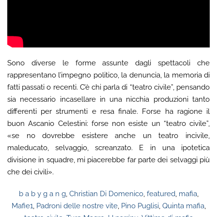
Sono diverse le forme assunte dagli spettacoli che
rappresentano l’impegno politico, la denuncia, la memoria di
fatti passati o recenti. C’è chi parla di “teatro civile”, pensando
sia necessario incasellare in una nicchia produzioni tanto
differenti per strumenti e resa finale. Forse ha ragione il
buon Ascanio Celestini: forse non esiste un “teatro civile”,
«se no dovrebbe esistere anche un teatro incivile,
maleducato, selvaggio, screanzato. E in una ipotetica
divisione in squadre, mi piacerebbe far parte dei selvaggi più
che dei civili».
b a b y g a n g
,
Christian Di Domenico
,
featured
,
mafia
,
Mafie1
,
Padroni delle nostre vite
,
Pino Puglisi
,
Quinta mafia
,