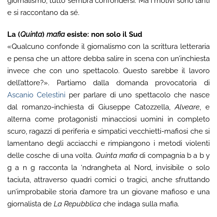
giornalismo, tutto sembra confondersi. Ma i motivi sono tanti
e si raccontano da sé.
La (
Quinta
)
mafia
esiste: non solo il Sud
«Qualcuno confonde il giornalismo con la scrittura letteraria
e pensa che un attore debba salire in scena con un’inchiesta
invece che con uno spettacolo. Questo sarebbe il lavoro
dell’attore?». Partiamo dalla domanda provocatoria di
Ascanio Celestini
per parlare di uno spettacolo che nasce
dal romanzo-inchiesta di Giuseppe Catozzella,
Alveare
, e
alterna come protagonisti minacciosi uomini in completo
scuro, ragazzi di periferia e simpatici vecchietti-mafiosi che si
lamentano degli acciacchi e rimpiangono i metodi violenti
delle cosche di una volta.
Quinta mafia
di compagnia b a b y
g a n g racconta la ‘ndrangheta al Nord, invisibile o solo
taciuta, attraverso quadri comici o tragici, anche sfruttando
un’improbabile storia d’amore tra un giovane mafioso e una
giornalista de
La Repubblica
che indaga sulla mafia.