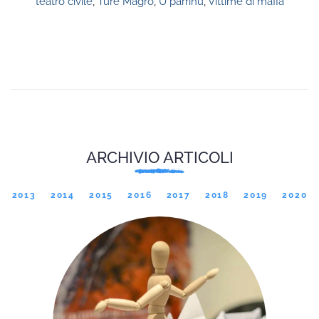
teatro civile
,
Ture Magro
,
U parrinu
,
Vittime di mafia
ARCHIVIO ARTICOLI
2013
2014
2015
2016
2017
2018
2019
2020