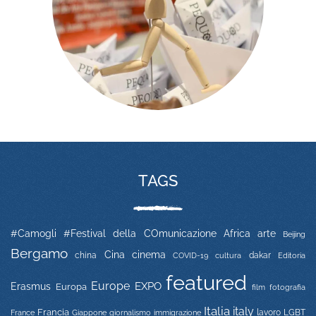
TAGS
#Camogli
#Festival della COmunicazione
Africa
arte
Beijing
Bergamo
Cina
cinema
china
COVID-19
dakar
Editoria
cultura
featured
Europe
EXPO
Erasmus
Europa
film
fotografia
Italia
italy
Francia
immigrazione
lavoro
LGBT
France
Giappone
giornalismo