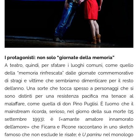
I protagonisti: non solo “giornate della memoria”
A teatro, quindi, per sfatare i luoghi comuni, come quello
della “memoria rinfrescata” dalle giornate commemorative
di stragi e vittime che sembriamo dimenticare per il resto
dell’anno. Una sorte che tocca spesso a personaggi che si
sono distinti per una resistenza pacifica ma tenace al
malaffare, come quella di don Pino Puglisi. È l’uomo che il
mainstream ricorda, serioso, nel giorno della sua morte (15
settembre 1993); è l’«amante amatore innamorato
dell’amore» che Ficarra e Picone raccontano in uno sketch
famoso che non esclude le risate; è
U parrinu
nel monologo