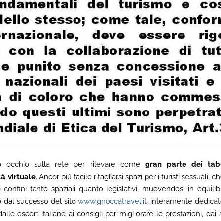
o occhio sulla rete per rilevare come
gran parte dei tabù
tà virtuale
. Ancor più facile ritagliarsi spazi per i turisti sessuali, 
onfini tanto spaziali quanto legislativi, muovendosi in equilibr
 dal successo del sito
www.gnoccatravel.it
, interamente dedicato
dalle escort italiane ai consigli per migliorare le prestazioni, da