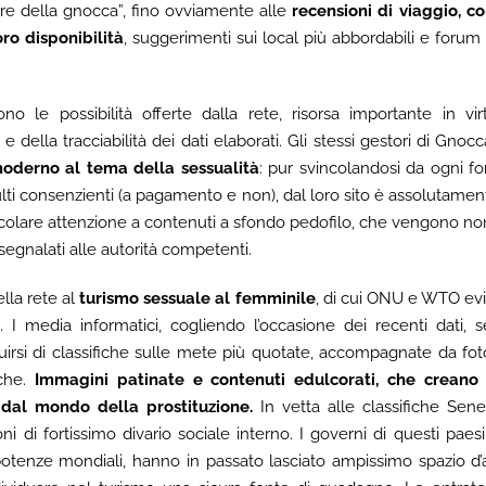
dere della gnocca”, fino ovviamente alle
recensioni di viaggio, c
oro disponibilità
, suggerimenti sui local più abbordabili e foru
o le possibilità offerte dalla rete, risorsa importante in vir
 della tracciabilità dei dati elaborati. Gli stessi gestori di Gn
oderno al tema della sessualità
: pur svincolandosi da ogni fo
lti consenzienti (a pagamento e non), dal loro sito è assolutamen
icolare attenzione a contenuti a sfondo pedofilo, che vengono non
gnalati alle autorità competenti.
ella rete al
turismo sessuale al femminile
, di cui ONU e WTO evi
 I media informatici, cogliendo l’occasione dei recenti dati,
rsi di classifiche sulle mete più quotate, accompagnate da fotog
iche.
Immagini patinate e contenuti edulcorati, che creano l
o dal mondo della prostituzione.
In vetta alle classifiche Sen
ni di fortissimo divario sociale interno. I governi di questi paesi,
potenze mondiali, hanno in passato lasciato ampissimo spazio d’a