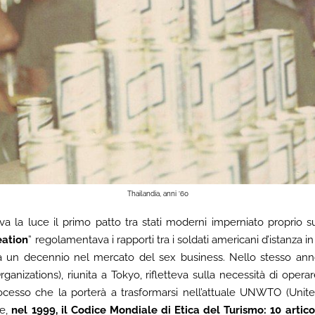
Thailandia, anni ’60
la luce il primo patto tra stati moderni imperniato proprio sul
eation
” regolamentava i rapporti tra i soldati americani d’istanza i
i da un decennio nel mercato del sex business. Nello stesso ann
rganizations), riunita a Tokyo, rifletteva sulla necessità di opera
rocesso che la porterà a trasformarsi nell’attuale UNWTO (Unit
re,
nel 1999, il Codice Mondiale di Etica del Turismo: 10 artic