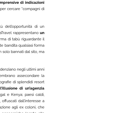
omprensive di indicazioni
m per cercare “compagni di
tù dell’opportunità di un
occaTravel rappresentano
un
rma di tabù riguardante il
te bandita qualsiasi forma
 solo bannati dal sito, ma
denziano negli ultimi anni
 sembrano assecondare la
rafie di splendidi resort
’illusione di un’agenzia
egal e Kenya; paesi caldi,
 offuscati dall’interesse a
zione agli ex coloni, che