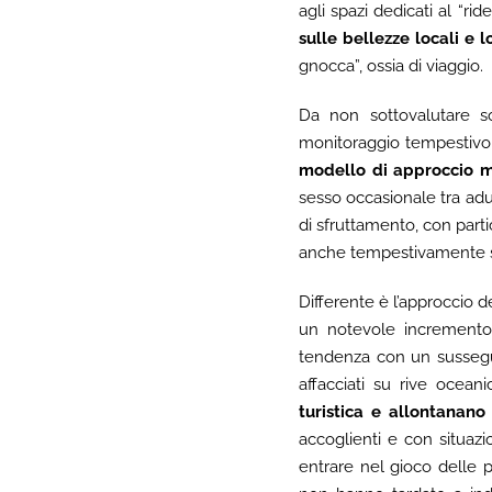
agli spazi dedicati al “ri
sulle bellezze locali e l
gnocca”, ossia di viaggio.
Da non sottovalutare son
monitoraggio tempestivo e
modello di approccio m
sesso occasionale tra adu
di sfruttamento, con part
anche tempestivamente se
Differente è l’approccio d
un notevole incremento.
tendenza con un sussegui
affacciati su rive ocean
turistica e allontanan
accoglienti e con situazio
entrare nel gioco delle 