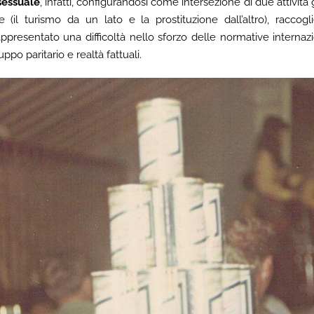
sessuale
, infatti, configurandosi come intersezione di due attività 
il turismo da un lato e la prostituzione dall’altro), raccogl
presentato una difficoltà nello sforzo delle normative internazion
luppo paritario e realtà fattuali.