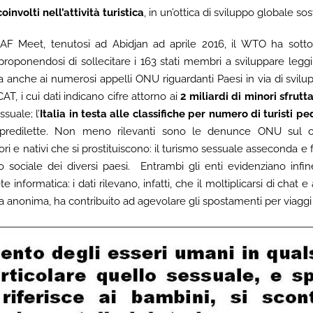
oinvolti nell’attività turistica
, in un’ottica di sviluppo globale sos
AF Meet, tenutosi ad Abidjan ad aprile 2016, il WTO ha sotto
roponendosi di sollecitare i 163 stati membri a sviluppare leggi i
ta anche ai numerosi appelli ONU riguardanti Paesi in via di svilup
PCAT, i cui dati indicano cifre attorno ai
2 miliardi di minori sfrutt
suale; l’
Italia in testa alle classifiche per numero di turisti ped
redilette. Non meno rilevanti sono le denunce ONU sul con
tori e nativi che si prostituiscono: il turismo sessuale asseconda 
po sociale dei diversi paesi. Entrambi gli enti evidenziano infi
te informatica: i dati rilevano, infatti, che il moltiplicarsi di chat e
 anonima, ha contribuito ad agevolare gli spostamenti per viaggi