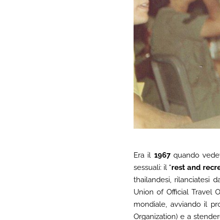
Era il
1967
quando vedeva 
sessuali: il “
rest and recr
thailandesi, rilanciates
Union of Official Travel O
mondiale, avviando il p
Organization) e a stende