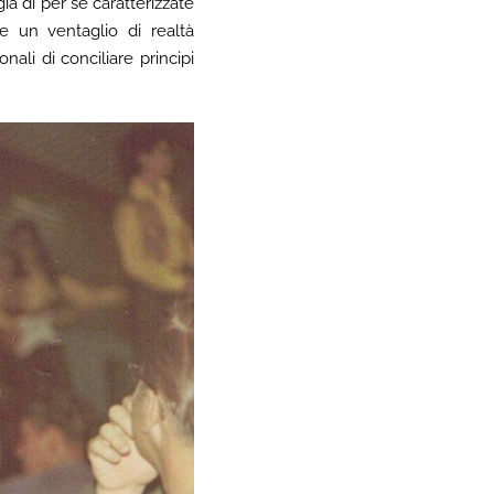
già di per sé caratterizzate
ie un ventaglio di realtà
ali di conciliare principi