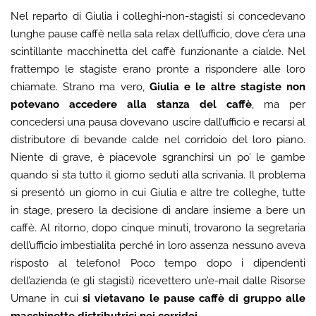
Nel reparto di Giulia i colleghi-non-stagisti si concedevano
lunghe pause caffè nella sala relax dell’ufficio, dove c’era una
scintillante macchinetta del caffè funzionante a cialde. Nel
frattempo le stagiste erano pronte a rispondere alle loro
chiamate. Strano ma vero,
Giulia e le altre stagiste non
potevano accedere alla stanza del caffè
, ma per
concedersi una pausa dovevano uscire dall’ufficio e recarsi al
distributore di bevande calde nel corridoio del loro piano.
Niente di grave, è piacevole sgranchirsi un po’ le gambe
quando si sta tutto il giorno seduti alla scrivania. Il problema
si presentò un giorno in cui Giulia e altre tre colleghe, tutte
in stage, presero la decisione di andare insieme a bere un
caffè. Al ritorno, dopo cinque minuti, trovarono la segretaria
dell’ufficio imbestialita perché in loro assenza nessuno aveva
risposto al telefono! Poco tempo dopo i dipendenti
dell’azienda (e gli stagisti) ricevettero un’e-mail dalle Risorse
Umane in cui
si vietavano le pause caffè di gruppo alle
macchinette distributrici nei corridoi
.