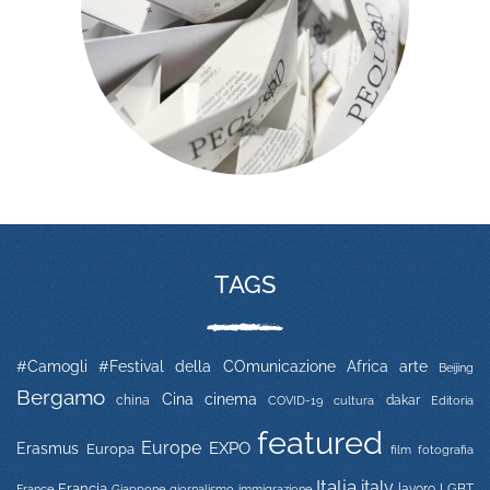
TAGS
#Camogli
#Festival della COmunicazione
Africa
arte
Beijing
Bergamo
Cina
cinema
china
COVID-19
dakar
Editoria
cultura
featured
Europe
EXPO
Erasmus
Europa
film
fotografia
Italia
italy
Francia
immigrazione
lavoro
LGBT
France
Giappone
giornalismo