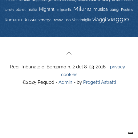
Milano
Migranti
musica
mafia
migranti1
parigi
lonely planet
Pechino
viaggio
viaggi
Russia
Romania
senegal
usa
Ventimiglia
teatro
Reg. Tribunale di Bergamo n. 2 del 8-03-2016 -
privacy
-
cookies
©2025 Pequod -
Admin
- by
Progetti Astratti