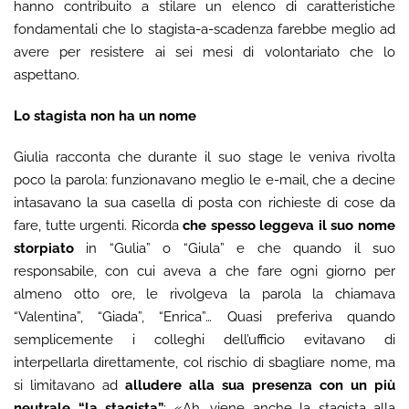
hanno contribuito a stilare un elenco di caratteristiche
fondamentali che lo stagista-a-scadenza farebbe meglio ad
avere per resistere ai sei mesi di volontariato che lo
aspettano.
Lo stagista non ha un nome
Giulia racconta che durante il suo stage le veniva rivolta
poco la parola: funzionavano meglio le e-mail, che a decine
intasavano la sua casella di posta con richieste di cose da
fare, tutte urgenti. Ricorda
che spesso leggeva il suo nome
storpiato
in “Gulia” o “Giula” e che quando il suo
responsabile, con cui aveva a che fare ogni giorno per
almeno otto ore, le rivolgeva la parola la chiamava
“Valentina”, “Giada”, “Enrica”… Quasi preferiva quando
semplicemente i colleghi dell’ufficio evitavano di
interpellarla direttamente, col rischio di sbagliare nome, ma
si limitavano ad
alludere alla sua presenza con un più
neutrale “la stagista”
: «Ah, viene anche la stagista alla