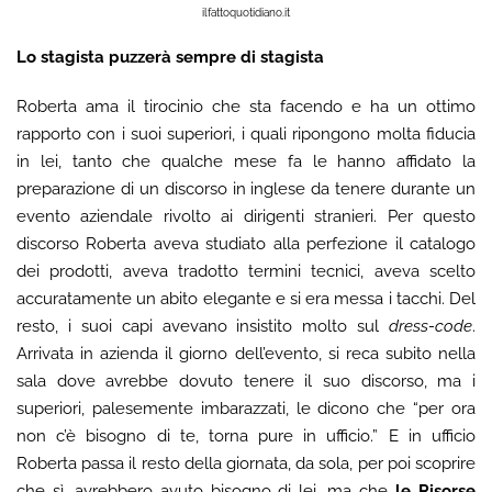
ilfattoquotidiano.it
Lo stagista puzzerà sempre di stagista
Roberta ama il tirocinio che sta facendo e ha un ottimo
rapporto con i suoi superiori, i quali ripongono molta fiducia
in lei, tanto che qualche mese fa le hanno affidato la
preparazione di un discorso in inglese da tenere durante un
evento aziendale rivolto ai dirigenti stranieri. Per questo
discorso Roberta aveva studiato alla perfezione il catalogo
dei prodotti, aveva tradotto termini tecnici, aveva scelto
accuratamente un abito elegante e si era messa i tacchi. Del
resto, i suoi capi avevano insistito molto sul
dress-code
.
Arrivata in azienda il giorno dell’evento, si reca subito nella
sala dove avrebbe dovuto tenere il suo discorso, ma i
superiori, palesemente imbarazzati, le dicono che “per ora
non c’è bisogno di te, torna pure in ufficio.” E in ufficio
Roberta passa il resto della giornata, da sola, per poi scoprire
che sì, avrebbero avuto bisogno di lei, ma che
le Risorse