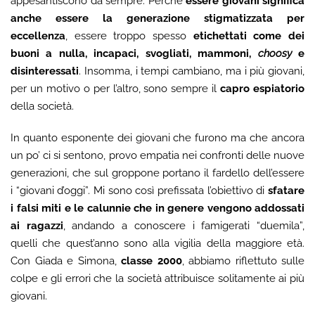
appesantiscono da sempre. Perché
essere giovani significa
anche essere la generazione stigmatizzata per
eccellenza
, essere troppo spesso
etichettati come dei
buoni a nulla, incapaci, svogliati, mammoni,
choosy
e
disinteressati
. Insomma, i tempi cambiano, ma i più giovani,
per un motivo o per l’altro, sono sempre il
capro espiatorio
della società.
In quanto esponente dei giovani che furono ma che ancora
un po’ ci si sentono, provo empatia nei confronti delle nuove
generazioni, che sul groppone portano il fardello dell’essere
i “giovani d’oggi”. Mi sono così prefissata l’obiettivo di
sfatare
i falsi miti e le calunnie che in genere vengono addossati
ai ragazzi
, andando a conoscere i famigerati “duemila”,
quelli che quest’anno sono alla vigilia della maggiore età.
Con Giada e Simona,
classe 2000
, abbiamo riflettuto sulle
colpe e gli errori che la società attribuisce solitamente ai più
giovani.