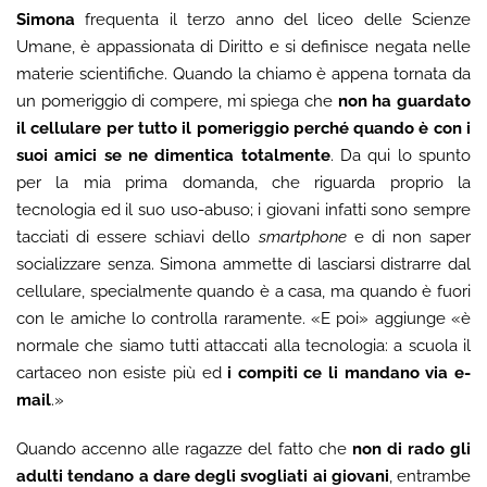
Simona
frequenta il terzo anno del liceo delle Scienze
Umane, è appassionata di Diritto e si definisce negata nelle
materie scientifiche. Quando la chiamo è appena tornata da
un pomeriggio di compere, mi spiega che
non ha guardato
il cellulare per tutto il pomeriggio perché quando è con i
suoi amici se ne dimentica totalmente
. Da qui lo spunto
per la mia prima domanda, che riguarda proprio la
tecnologia ed il suo uso-abuso; i giovani infatti sono sempre
tacciati di essere schiavi dello
smartphone
e di non saper
socializzare senza. Simona ammette di lasciarsi distrarre dal
cellulare, specialmente quando è a casa, ma quando è fuori
con le amiche lo controlla raramente. «E poi» aggiunge «è
normale che siamo tutti attaccati alla tecnologia: a scuola il
cartaceo non esiste più ed
i compiti ce li mandano via e-
mail
.»
Quando accenno alle ragazze del fatto che
non di rado gli
adulti tendano a dare degli svogliati ai giovani
, entrambe