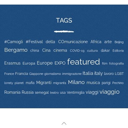
TAGS
#Camogli
#Festival della COmunicazione
Africa
arte
Beijing
Bergamo
Cina
cinema
china
COVID-19
dakar
Editoria
cultura
featured
Europe
EXPO
Erasmus
Europa
film
fotografia
Italia
italy
Francia
immigrazione
lavoro
LGBT
France
Giappone
giornalismo
Milano
Migranti
musica
mafia
migranti1
parigi
lonely planet
Pechino
viaggio
viaggi
Russia
Romania
senegal
usa
Ventimiglia
teatro