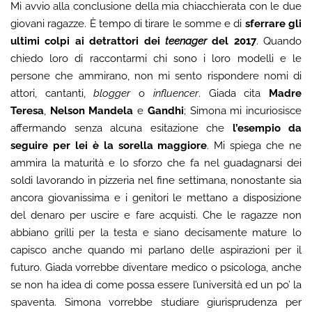
Mi avvio alla conclusione della mia chiacchierata con le due
giovani ragazze. È tempo di tirare le somme e di
sferrare gli
ultimi colpi ai detrattori dei
teenager
del 2017
. Quando
chiedo loro di raccontarmi chi sono i loro modelli e le
persone che ammirano, non mi sento rispondere nomi di
attori, cantanti,
blogger
o
influencer
. Giada cita
Madre
Teresa
,
Nelson Mandela
e
Gandhi
; Simona mi incuriosisce
affermando senza alcuna esitazione che
l’esempio da
seguire per lei è la sorella maggiore
. Mi spiega che ne
ammira la maturità e lo sforzo che fa nel guadagnarsi dei
soldi lavorando in pizzeria nel fine settimana, nonostante sia
ancora giovanissima e i genitori le mettano a disposizione
del denaro per uscire e fare acquisti. Che le ragazze non
abbiano grilli per la testa e siano decisamente mature lo
capisco anche quando mi parlano delle aspirazioni per il
futuro. Giada vorrebbe diventare medico o psicologa, anche
se non ha idea di come possa essere l’università ed un po’ la
spaventa. Simona vorrebbe studiare giurisprudenza per