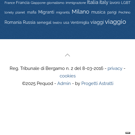
Italia
italy
Francia
immigrazione
lavoro
LGBT
France
Giappone
giornalismo
Milano
Migranti
musica
mafia
migranti1
parigi
lonely planet
Pechino
viaggio
viaggi
Russia
Romania
senegal
usa
Ventimiglia
teatro
Reg. Tribunale di Bergamo n. 2 del 8-03-2016 -
privacy
-
cookies
©2025 Pequod -
Admin
- by
Progetti Astratti