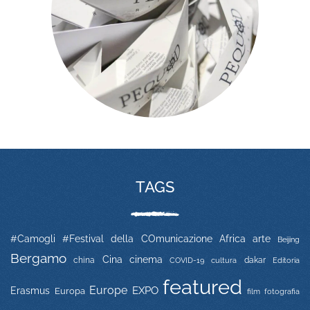
TAGS
#Camogli
#Festival della COmunicazione
Africa
arte
Beijing
Bergamo
Cina
cinema
china
COVID-19
dakar
Editoria
cultura
featured
Europe
EXPO
Erasmus
Europa
film
fotografia