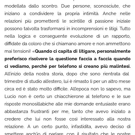
modellata dallo scontro. Due persone, sconosciute, che
iniziano a condividere la propria intimità. Anche nelle
relazioni più promettenti le scintille di passione iniziale
possono talvolta trasformarsi in incomprensioni e litigi. Tutto
nella logica e conseguente evoluzione di un rapporto,
diffidate da coloro che si chiamano amore e non ammettono
mai tensioni! «
Quando ci capita di litigare, personalmente
preferisco risolvere la questione faccia a faccia quando
ci vediamo, perché per telefono si creano più malintesi.
All’inizio della nostra storia, dopo che sono rientrata dal
trimestre di studio all’estero, lui è rimasto lì per un altro mese
circa ed è stato molto difficile. All’epoca non lo sapevo, ma
Lucio non è certo un chiacchierone al telefono e le sue
risposte monosillabiche alle mie domande entusiaste erano
abbastanza frustranti per me, tanto che avevo iniziato a
credere che lui non fosse così interessato alla nostra
relazione. A un certo punto, infastidita, avevo deciso di
smettere anch’io di parlare, con il risultato che le nostre