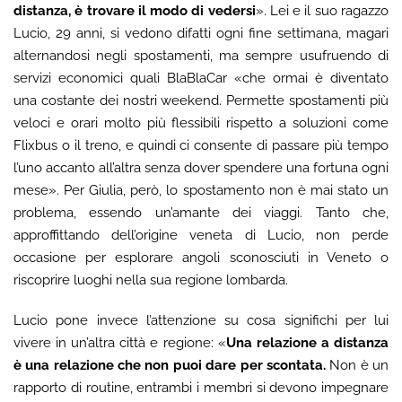
distanza, è trovare il modo di vedersi
». Lei e il suo ragazzo
Lucio, 29 anni, si vedono difatti ogni fine settimana, magari
alternandosi negli spostamenti, ma sempre usufruendo di
servizi economici quali BlaBlaCar «che ormai è diventato
una costante dei nostri weekend. Permette spostamenti più
veloci e orari molto più flessibili rispetto a soluzioni come
Flixbus o il treno, e quindi ci consente di passare più tempo
l’uno accanto all’altra senza dover spendere una fortuna ogni
mese». Per Giulia, però, lo spostamento non è mai stato un
problema, essendo un’amante dei viaggi. Tanto che,
approffittando dell’origine veneta di Lucio, non perde
occasione per esplorare angoli sconosciuti in Veneto o
riscoprire luoghi nella sua regione lombarda.
Lucio pone invece l’attenzione su cosa significhi per lui
vivere in un’altra città e regione: «
Una relazione a distanza
è una relazione che non puoi dare per scontata.
Non è un
rapporto di routine, entrambi i membri si devono impegnare