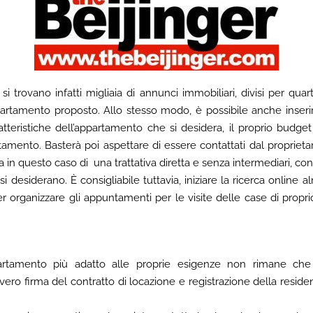
 si trovano infatti migliaia di annunci immobiliari, divisi per qua
appartamento proposto. Allo stesso modo, è possibile anche inser
tteristiche dell’appartamento che si desidera, il proprio budget
amento. Basterà poi aspettare di essere contattati dal proprieta
 in questo caso di una trattativa diretta e senza intermediari, con l
 si desiderano. È consigliabile tuttavia, iniziare la ricerca onlin
per organizzare gli appuntamenti per le visite delle case di prop
partamento più adatto alle proprie esigenze non rimane che
vero firma del contratto di locazione e registrazione della resi