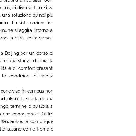
pus, di diverso tipo: si va
a una soluzione quindi più
ardo alla sistemazione in-
mune si aggira intorno ai
 la cifra lievita verso i
 a Beijing per un corso di
ere una stanza doppia, la
lità e di comfort presenti
le condizioni di servizi
o condiviso in-campus non
Wudaokou: la scelta di una
ungo termine o qualora si
ropria conoscenza. D’altro
to a Wudaokou è comunque
 città italiane come Roma o