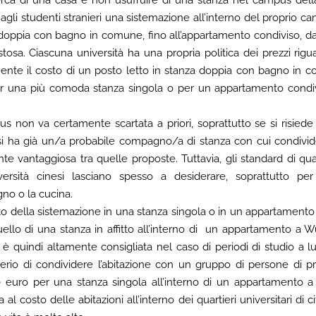
 agli studenti stranieri una sistemazione all’interno del proprio cam
 doppia con bagno in comune, fino all’appartamento condiviso, d
sa. Ciascuna università ha una propria politica dei prezzi rigu
te il costo di un posto letto in stanza doppia con bagno in co
 una più comoda stanza singola o per un appartamento condiviso
 non va certamente scartata a priori, soprattutto se si risiede
si ha già un/a probabile compagno/a di stanza con cui condivid
 vantaggiosa tra quelle proposte. Tuttavia, gli standard di qua
versità cinesi lasciano spesso a desiderare, soprattutto per 
no o la cucina.
sto della sistemazione in una stanza singola o in un appartament
ello di una stanza in affitto all’interno di un appartamento a 
è quindi altamente consigliata nel caso di periodi di studio a l
iderio di condividere l’abitazione con un gruppo di persone di p
350 euro per una stanza singola all’interno di un appartamen
al costo delle abitazioni all’interno dei quartieri universitari di