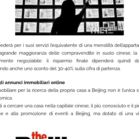
ederà per i suoi servizi l’equivalente di una mensilità dell’appar
tragrande maggioranza delle compravendite in suolo cinese, la
mente negoziabile: il risparmio finale dipenderà quindi da
ndo anche uno sconto del 30-40% sulla cifra di partenza.
gli annunci immobiliari online
biliare per la ricerca della propria casa a Beijing non è l’unica 
omica.
tili a cercare una casa nella capitale cinese, il più conosciuto e il p
ione e alla promozione di eventi a Beijing, ma dotato di una v