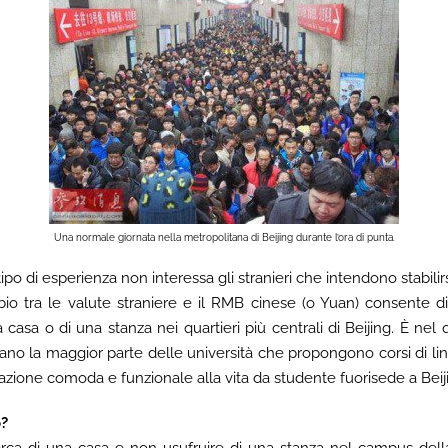
Una normale giornata nella metropolitana di Beijing durante l’ora di punta.
o di esperienza non interessa gli stranieri che intendono stabilirs
ambio tra le valute straniere e il RMB cinese (o Yuan) consente 
na casa o di una stanza nei quartieri più centrali di Beijing. È ne
no la maggior parte delle università che propongono corsi di ling
ione comoda e funzionale alla vita da studente fuorisede a Beij
o?
cerca di una casa e non usufruire di una stanza nel campus della