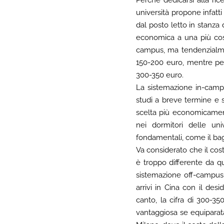
università propone infatti
dal posto letto in stanza
economica a una più costo
campus, ma tendenzialmen
150-200 euro, mentre per
300-350 euro.
La sistemazione in-campus
studi a breve termine e 
scelta più economicamente
nei dormitori delle uni
fondamentali, come il bag
Va considerato che il co
è troppo differente da qu
sistemazione off-campus 
arrivi in Cina con il des
canto, la cifra di 300-
vantaggiosa se equiparata 