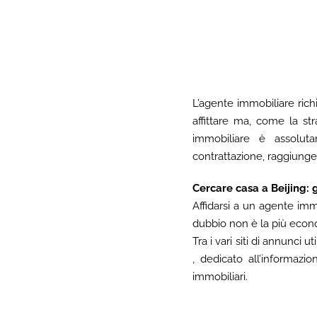
L’agente immobiliare richi
affittare ma, come la s
immobiliare è assoluta
contrattazione, raggiunge
Cercare casa a Beijing: 
Affidarsi a un agente immo
dubbio non è la più econ
Tra i vari siti di annunci u
, dedicato all’informaz
immobiliari.