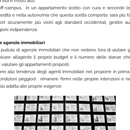
 vita è molto alto.
a off-campus, in un appartamento scelto con cura e secondo le 
odità e nella autonomia che questa scelta comporta: sarà più fac
ort sicuramente più vicini agli standard occidentali, gestire
giore indipendenza.
le agenzie immobiliari
pullula di agenzie immobiliari che non vedono l’ora di aiutare gli 
care all’agente il proprio budget e il numero delle stanze che 
 valutare gli appartamenti proposti.
ne alla tendenza degli agenti immobiliari nel proporre in prima
dizioni peggiori) : rimanere fermi nelle proprie intenzioni e n
più adatta alle proprie esigenze.