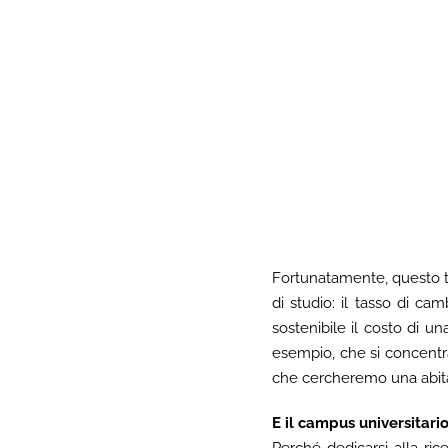
Fortunatamente, questo tip
di studio: il tasso di c
sostenibile il costo di u
esempio, che si concentra
che cercheremo una abitaz
E il campus universitari
Perché dedicarsi alla ri