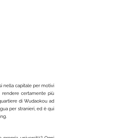
i nella capitale per motivi
di rendere certamente più
l quartiere di Wudaokou ad
ua per stranieri, ed è qui
ing.
 propria università? Ogni