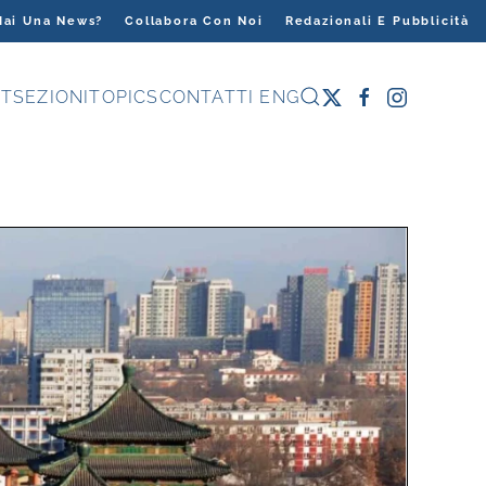
Hai Una News?
Collabora Con Noi
Redazionali E Pubblicità
T
SEZIONI
TOPICS
CONTATTI
ENG