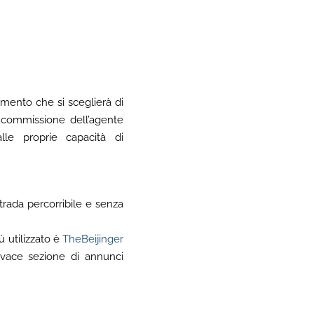
tamento che si sceglierà di
 commissione dell’agente
lle proprie capacità di
strada percorribile e senza
iù utilizzato è
TheBeijinger
ivace sezione di annunci