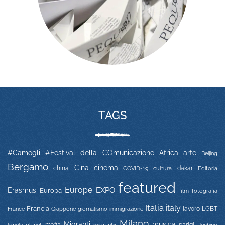
TAGS
#Camogli
#Festival della COmunicazione
Africa
arte
Beijing
Bergamo
Cina
cinema
china
COVID-19
dakar
Editoria
cultura
featured
Europe
EXPO
Erasmus
Europa
film
fotografia
Italia
italy
Francia
immigrazione
lavoro
LGBT
France
Giappone
giornalismo
Milano
Migranti
musica