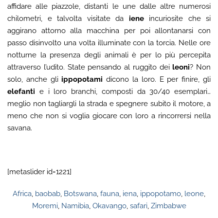
affidare alle piazzole, distanti le une dalle altre numerosi
chilometri, e talvolta visitate da
iene
incuriosite che si
aggirano attorno alla macchina per poi allontanarsi con
passo disinvolto una volta illuminate con la torcia. Nelle ore
notturne la presenza degli animali è per lo più percepita
attraverso l’udito. State pensando al ruggito dei
leoni
? Non
solo, anche gli
ippopotami
dicono la loro. E per finire, gli
elefanti
e i loro branchi, composti da 30/40 esemplari…
meglio non tagliargli la strada e spegnere subito il motore, a
meno che non si voglia giocare con loro a rincorrersi nella
savana.
[metaslider id=1221]
Africa
,
baobab
,
Botswana
,
fauna
,
iena
,
ippopotamo
,
leone
,
Moremi
,
Namibia
,
Okavango
,
safari
,
Zimbabwe