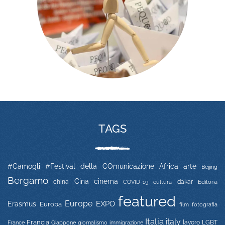
TAGS
#Camogli
#Festival della COmunicazione
Africa
arte
Beijing
Bergamo
Cina
cinema
china
COVID-19
dakar
Editoria
cultura
featured
Europe
EXPO
Erasmus
Europa
film
fotografia
Italia
italy
Francia
immigrazione
lavoro
LGBT
France
Giappone
giornalismo