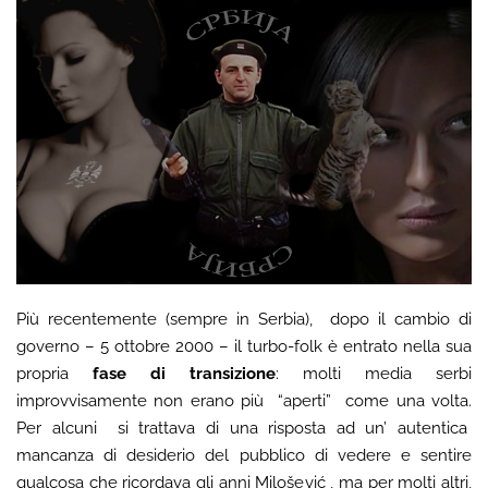
Più recentemente (sempre in Serbia), dopo il cambio di
governo – 5 ottobre 2000 – il turbo-folk è entrato nella sua
propria
fase di transizione
: molti media serbi
improvvisamente non erano più “aperti” come una volta.
Per alcuni si trattava di una risposta ad un’ autentica
mancanza di desiderio del pubblico di vedere e sentire
qualcosa che ricordava gli anni Milošević , ma per molti altri,