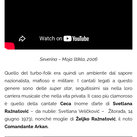
Severina – Moja štikla, 2006
Quello del turbo-folk era quindi un ambiente dal sapore
nazionalista, mafioso e militare. I cantati legati a questo
genere sono delle
super star
, seguitissimi sia nella loro
carriera musicale che nella vita privata. Il caso più clamoroso
è quello della cantate
Ceca
(nome d’arte di
Svetlana
Ražnatović
– da nubile: Svetlana Veličković – Žitorađa, 14
giugno 1973), nonché moglie di
Željko Ražnatović
, il noto
Comandante Arkan.