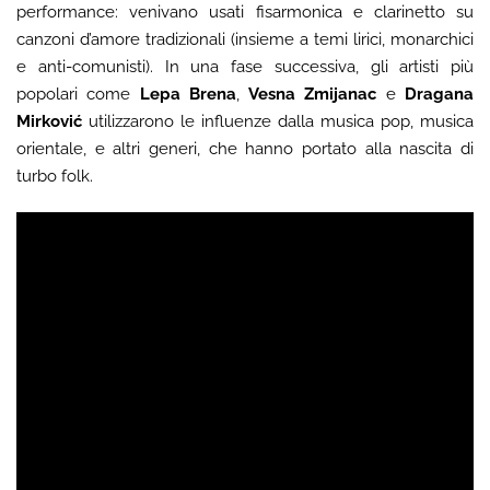
performance: venivano usati fisarmonica e clarinetto su
canzoni d’amore tradizionali (insieme a temi lirici, monarchici
e anti-comunisti). In una fase successiva, gli artisti più
popolari come
Lepa Brena
,
Vesna Zmijanac
e
Dragana
Mirković
utilizzarono le influenze dalla musica pop, musica
orientale, e altri generi, che hanno portato alla nascita di
turbo folk.