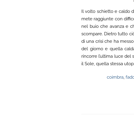
Il volto schietto e caldo
mete raggiunte con diffico
nel buio che avanza e c
scompare. Dietro tutto ciò
di una crisi che ha messo 
del giorno e quella cald
rincorre l’ultima luce de
il Sole, quella stessa uto
coimbra
,
fad