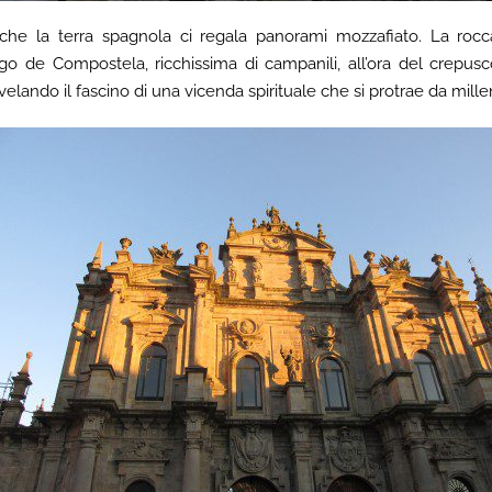
nche la terra spagnola ci regala panorami mozzafiato. La rocc
ago de Compostela, ricchissima di campanili, all’ora del crepus
velando il fascino di una vicenda spirituale che si protrae da mille