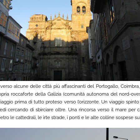
raverso alcune delle città più affascinanti del Portogallo, Coimbr
opria roccaforte della Galizia (comunità autonoma del nord-ove
aggio prima di tutto proteso verso l’orizzonte. Un viaggio spinto d
di cercando di sbirciare oltre. Una rincorsa verso il mare per ca
ro le cattedrali, le irte strade, i ponti e le alte colline sospese sul