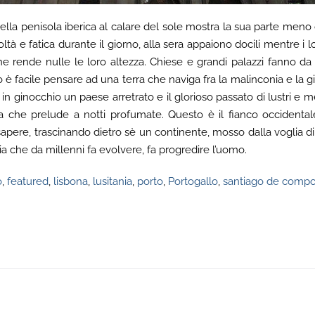
 della penisola iberica al calare del sole mostra la sua parte meno
ltà e fatica durante il giorno, alla sera appaiono docili mentre i l
he rende nulle le loro altezza. Chiese e grandi palazzi fanno 
 è facile pensare ad una terra che naviga fra la malinconia e la g
in ginocchio un paese arretrato e il glorioso passato di lustri e mer
a che prelude a notti profumate. Questo è il fianco occidental
l sapere, trascinando dietro sè un continente, mosso dalla voglia d
pia che da millenni fa evolvere, fa progredire l’uomo.
o
,
featured
,
lisbona
,
lusitania
,
porto
,
Portogallo
,
santiago de compo