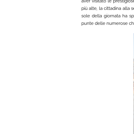
aver visitato le prestigio
più alte
,
la cittadina alla
sole della giornata ha s
punte delle numerose chie