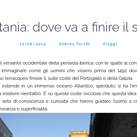
tania: dove va a finire il 
12/06/2015
Andrea Turchi
Viaggi
 versante occidentale della penisola iberica, con le spalle al con
cile immaginare come gli uomini che vissero prima del 1492 d
o terracqueo finisse lì, sulle coste del Portogallo e della Galizia.
 si estende in un immenso oceano Atlantico, sperduto; si ha l’i
a esistere nient’altro. E’ su queste coste rocciose che questa idea
bile sete di conoscenza e curiosità che hanno guidato l’uomo a 
noranza e superficialità.