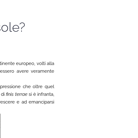
sole?
tinente europeo, volti alla
ovessero avere veramente
mpressione che oltre quel
 di
finis terrae
si è infranta,
crescere e ad emanciparsi