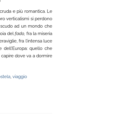
 cruda e più romantica. Le
oro verticalismi si perdono
da scudo ad un mondo che
ioia del
fado
,
fra la miseria
aviglie, fra l’intensa luce
e dell’Europa: quello che
i capire dove va a dormire
stela
,
viaggio