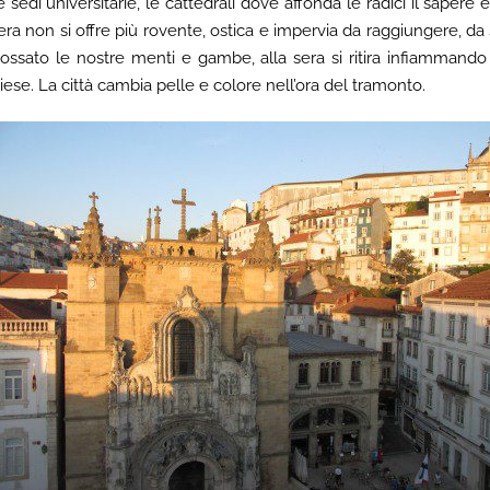
se sedi universitarie, le cattedrali dove affonda le radici il sapere
 sera non si offre più rovente, ostica e impervia da raggiungere, da
possato le nostre menti e gambe, alla sera si ritira infiammando
se. La città cambia pelle e colore nell’ora del tramonto.