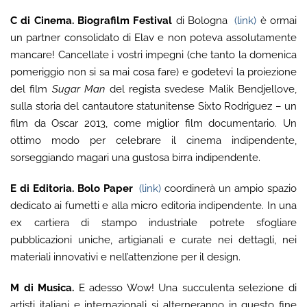
C di Cinema.
Biografilm Festival
di Bologna
(link)
è ormai
un partner consolidato di Elav e non poteva assolutamente
mancare! Cancellate i vostri impegni (che tanto la domenica
pomeriggio non si sa mai cosa fare) e godetevi la proiezione
del film
Sugar Man
del regista svedese Malik Bendjellove,
sulla storia del cantautore statunitense Sixto Rodriguez – un
film da Oscar 2013, come miglior film documentario. Un
ottimo modo per celebrare il cinema indipendente,
sorseggiando magari una gustosa birra indipendente.
E di Editoria.
Bolo Paper
(link)
coordinerà un ampio spazio
dedicato ai fumetti e alla micro editoria indipendente. In una
ex cartiera di stampo industriale potrete sfogliare
pubblicazioni uniche, artigianali e curate nei dettagli, nei
materiali innovativi e nell’attenzione per il design.
M di Musica.
E adesso Wow! Una succulenta selezione di
artisti italiani e internazionali si alterneranno in questo fine