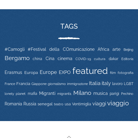
TAGS
#Camogli
#Festival della COmunicazione
Africa
arte
Beijing
Bergamo
Cina
cinema
china
COVID-19
dakar
Editoria
cultura
featured
Europe
EXPO
Erasmus
Europa
film
fotografia
Italia
italy
Francia
immigrazione
lavoro
LGBT
France
Giappone
giornalismo
Milano
Migranti
musica
mafia
migranti1
parigi
lonely planet
Pechino
viaggio
viaggi
Russia
Romania
senegal
usa
Ventimiglia
teatro