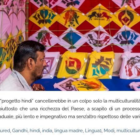
l “progetto hindi” cancellerebbe in un colpo solo la multiculturali
uttosto che una ricchezza del Paese, a scapito di un processo
raduale, più lento e impegnativo ma senz’altro rispettoso delle vari
tured
,
Gandhi
,
hindi
,
india
,
lingua madre
,
Lingua1
,
Modi
,
multicultur