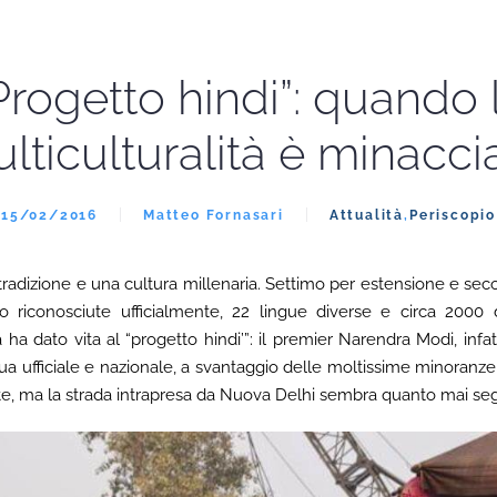
Progetto hindi”: quando 
lticulturalità è minacci
15/02/2016
Matteo Fornasari
Attualità
,
Periscopio
a tradizione e una cultura millenaria. Settimo per estensione e se
 riconosciute ufficialmente, 22 lingue diverse e circa 2000 d
ca ha dato vita al “progetto hindi’”: il premier Narendra Modi, infa
ingua ufficiale e nazionale, a svantaggio delle moltissime minoran
e, ma la strada intrapresa da Nuova Delhi sembra quanto mai se