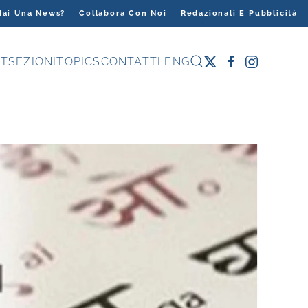
Hai Una News?
Collabora Con Noi
Redazionali E Pubblicità
T
SEZIONI
TOPICS
CONTATTI
ENG