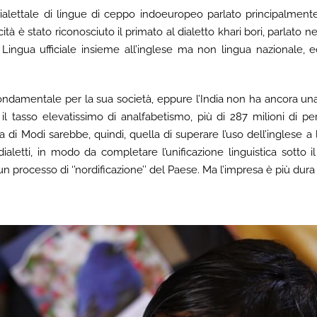
alettale di lingue di ceppo indoeuropeo parlato principalmente 
à è stato riconosciuto il primato al dialetto khari bori, parlato ne
. Lingua ufficiale insieme all’inglese ma non lingua nazionale, e
ondamentale per la sua società, eppure l’India non ha ancora un
, il tasso elevatissimo di analfabetismo, più di 287 milioni di
a di Modi sarebbe, quindi, quella di superare l’uso dell’inglese a 
dialetti, in modo da completare l’unificazione linguistica sotto il
processo di ‘’nordificazione’’ del Paese. Ma l’impresa è più dura 