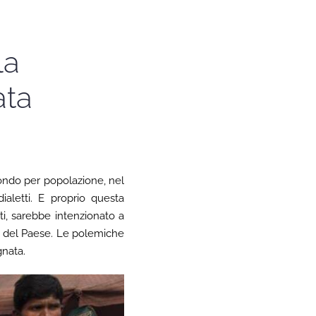
la
ata
condo per popolazione, nel
ialetti. E proprio questa
tti, sarebbe intenzionato a
ze del Paese. Le polemiche
gnata.