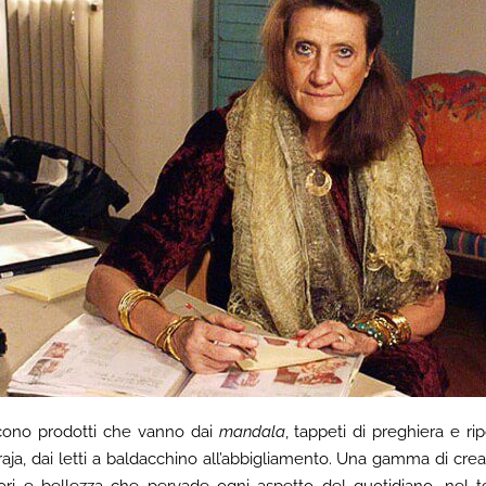
cono prodotti che vanno dai
mandala
, tappeti di preghiera e rip
raja, dai letti a baldacchino all’abbigliamento. Una gamma di crea
lori e bellezza che pervade ogni aspetto del quotidiano, nel te