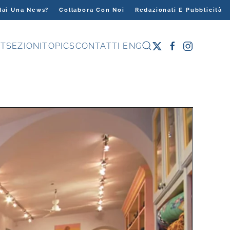
Hai Una News?
Collabora Con Noi
Redazionali E Pubblicità
T
SEZIONI
TOPICS
CONTATTI
ENG