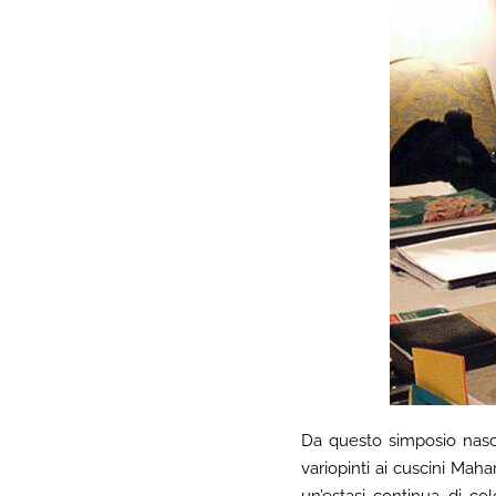
Da questo simposio nas
variopinti ai cuscini Maha
un’estasi continua di co