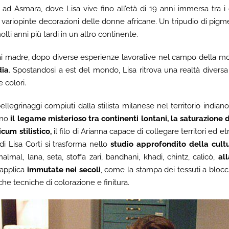
d Asmara, dove Lisa vive fino all’età di 19 anni immersa tra i 
variopinte decorazioni delle donne africane. Un tripudio di pigm
lti anni più tardi in un altro continente.
rmai madre, dopo diverse esperienze lavorative nel campo della mod
dia
. Spostandosi a est del mondo, Lisa ritrova una realtà diversa 
e colori.
pellegrinaggi compiuti dalla stilista milanese nel territorio indian
ano
il legame misterioso tra continenti lontani, la saturazione d
cum stilistico,
il filo di Arianna capace di collegare territori ed 
di Lisa Corti si trasforma nello
studio approfondito della cultur
al, lana, seta, stoffa zari, bandhani, khadi, chintz, calicò,
al
 applica
immutate nei secoli
, come la stampa dei tessuti a blocchi
aiche tecniche di colorazione e finitura.