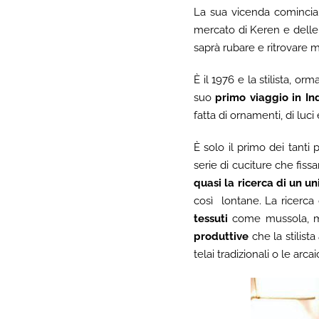
La sua vicenda comincia a
mercato di Keren e delle 
saprà rubare e ritrovare mo
È il 1976 e la stilista, o
suo
primo viaggio in In
fatta di ornamenti, di luci 
È solo il primo dei tanti 
serie di cuciture che fiss
quasi la ricerca di un uni
così lontane. La ricerca 
tessuti
come mussola, malm
produttive
che la stilista
telai tradizionali o le arc