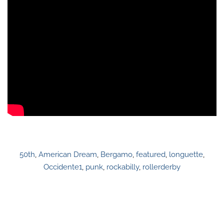
50th
,
American Dream
,
Bergamo
,
featured
,
longuette
,
Occidente1
,
punk
,
rockabilly
,
rollerderby