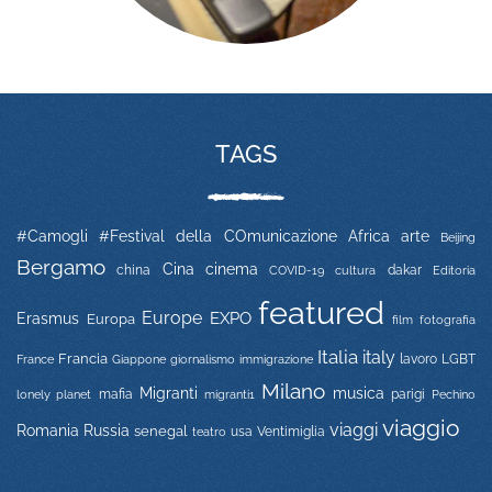
TAGS
#Camogli
#Festival della COmunicazione
Africa
arte
Beijing
Bergamo
Cina
cinema
china
COVID-19
dakar
Editoria
cultura
featured
Europe
EXPO
Erasmus
Europa
film
fotografia
Italia
italy
Francia
immigrazione
lavoro
LGBT
France
Giappone
giornalismo
Milano
Migranti
musica
mafia
migranti1
parigi
lonely planet
Pechino
viaggio
viaggi
Russia
Romania
senegal
usa
Ventimiglia
teatro