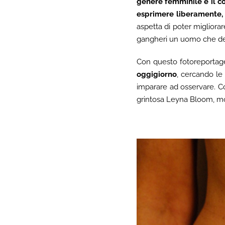
genere femminile e il co
esprimere liberamente, s
aspetta di poter migliora
gangheri un uomo che de
Con questo fotoreportag
oggigiorno
, cercando le
imparare ad osservare. Co
grintosa Leyna Bloom, mo