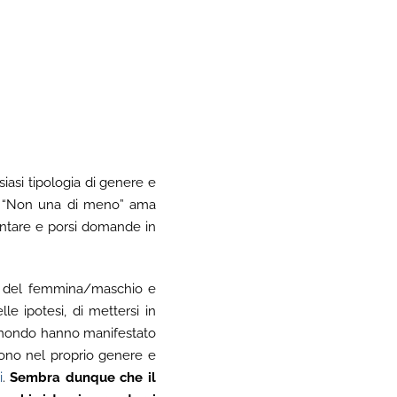
asi tipologia di genere e
e. “Non una di meno” ama
contare e porsi domande in
ari del femmina/maschio e
lle ipotesi, di mettersi in
il mondo hanno manifestato
cono nel proprio genere e
i
.
Sembra dunque che il