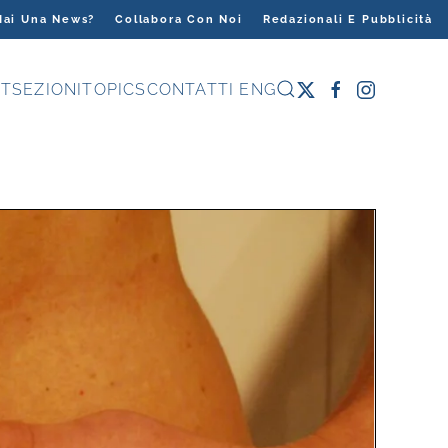
Hai Una News?
Collabora Con Noi
Redazionali E Pubblicità
T
SEZIONI
TOPICS
CONTATTI
ENG