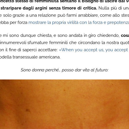
ncetto stesso di femminilità sentano il bisogno di uscire dai v
traripare dagli argini senza timore di critica.
Nulla più di un
re solo grazie a una relazione può farmi arrabbiare, come allo ste
bba per forza
mostrare la propria virilità con la forza e prepotenz
e mi sono dunque chiesta, e sono andata in giro chiedendo,
cos
 innumerevoli sfumature femminili che circondano la nostra qu
n il fine di saperci accettare:
«When you accept us, you accept 
della transessuale americana.
Sono donna perché… posso dar vita al futuro: