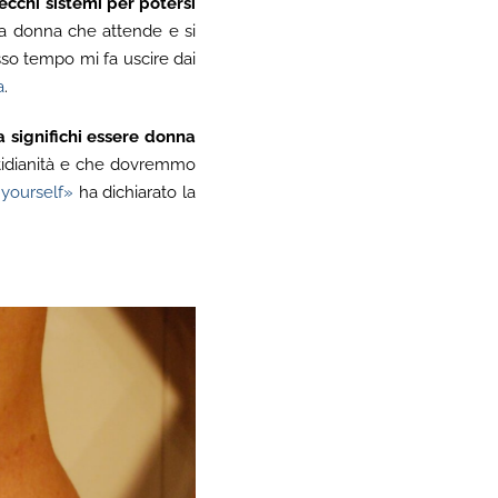
ecchi sistemi per potersi
a donna che attende e si
sso tempo mi fa uscire dai
a
.
a significhi essere donna
otidianità e che dovremmo
yourself»
ha dichiarato la