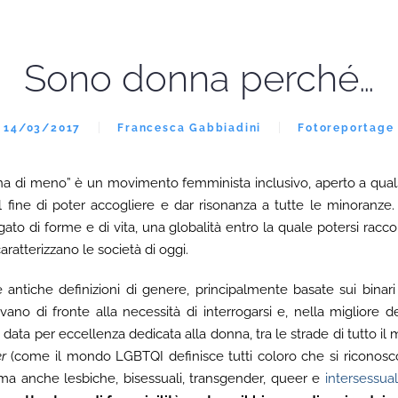
Sono donna perché…
14/03/2017
Francesca Gabbiadini
Fotoreportage
na di meno” è un movimento femminista inclusivo, aperto a qualsi
l fine di poter accogliere e dar risonanza a tutte le minoranz
egato di forme e di vita, una globalità entro la quale potersi rac
aratterizzano le società di oggi.
le antiche definizioni di genere, principalmente basate sui bin
rovano di fronte alla necessità di interrogarsi e, nella migliore de
 data per eccellenza dedicata alla donna, tra le strade di tutto 
er
(come il mondo LGBTQI definisce tutti coloro che si riconos
ma anche lesbiche, bisessuali, transgender, queer e
intersessual