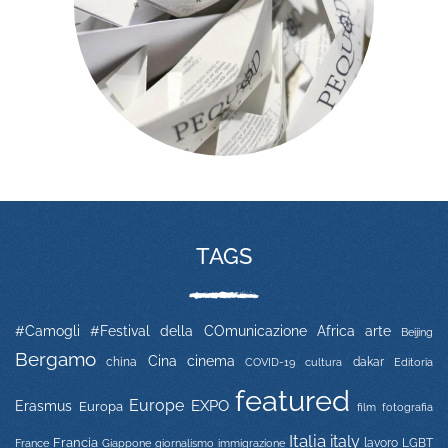
TAGS
#Camogli
#Festival della COmunicazione
Africa
arte
Beijing
Bergamo
Cina
cinema
china
COVID-19
dakar
Editoria
cultura
featured
Europe
EXPO
Erasmus
Europa
film
fotografia
Italia
italy
Francia
immigrazione
lavoro
LGBT
France
Giappone
giornalismo