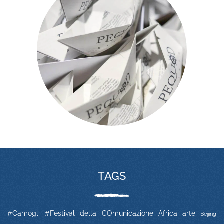
TAGS
#Camogli
#Festival della COmunicazione
Africa
arte
Beijing