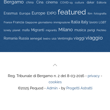
Bergamo
Cina
cinema
china
COVID-19
dakar
Editoria
cultura
featured
Europe
EXPO
Erasmus
Europa
film
fotografia
Italia
italy
Francia
immigrazione
lavoro
LGBT
France
Giappone
giornalismo
Milano
Migranti
musica
mafia
migranti1
parigi
lonely planet
Pechino
viaggio
viaggi
Russia
Romania
senegal
usa
Ventimiglia
teatro
Reg. Tribunale di Bergamo n. 2 del 8-03-2016 -
privacy
-
cookies
©2025 Pequod -
Admin
- by
Progetti Astratti