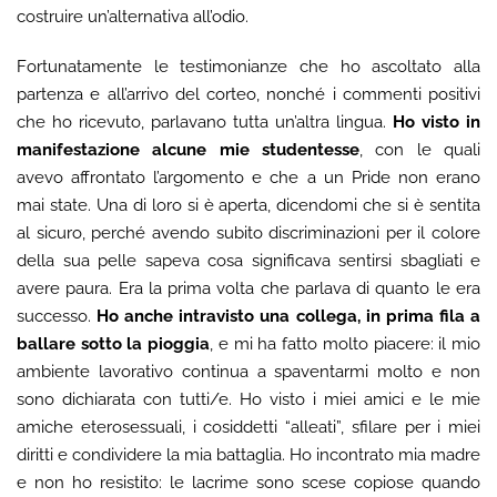
costruire un’alternativa all’odio.
Fortunatamente le testimonianze che ho ascoltato alla
partenza e all’arrivo del corteo, nonché i commenti positivi
che ho ricevuto, parlavano tutta un’altra lingua.
Ho visto in
manifestazione alcune mie studentesse
, con le quali
avevo affrontato l’argomento e che a un Pride non erano
mai state. Una di loro si è aperta, dicendomi che si è sentita
al sicuro, perché avendo subito discriminazioni per il colore
della sua pelle sapeva cosa significava sentirsi sbagliati e
avere paura. Era la prima volta che parlava di quanto le era
successo.
Ho anche intravisto una collega, in prima fila a
ballare sotto la pioggia
, e mi ha fatto molto piacere: il mio
ambiente lavorativo continua a spaventarmi molto e non
sono dichiarata con tutti/e. Ho visto i miei amici e le mie
amiche eterosessuali, i cosiddetti “alleati”, sfilare per i miei
diritti e condividere la mia battaglia. Ho incontrato mia madre
e non ho resistito: le lacrime sono scese copiose quando